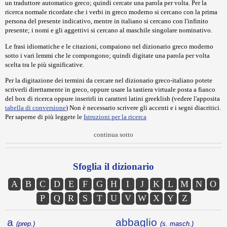
un traduttore automatico greco; quindi cercate una parola per volta. Per la
ricerca normale ricordate che i verbi in greco moderno si cercano con la prima
persona del presente indicativo, mentre in italiano si cercano con l'infinito
presente; i nomi e gli aggettivi si cercano al maschile singolare nominativo.
Le frasi idiomatiche e le citazioni, compaiono nel dizionario greco moderno
sotto i vari lemmi che le compongono; quindi digitate una parola per volta
scelta tra le più significative.
Per la digitazione dei termini da cercare nel dizionario greco-italiano potete
scriverli direttamente in greco, oppure usare la tastiera virtuale posta a fianco
del box di ricerca oppure inserirli in caratteri latini greeklish (vedere l'apposita
tabella di conversione
) Non è necessario scrivere gli accenti e i segni diacritici.
Per saperne di più leggete le
Istruzioni per la ricerca
continua sotto
Sfoglia il dizionario
A
B
C
D
E
F
G
H
I
J
K
L
M
N
O
P
Q
R
S
T
U
V
W
X
Y
Z
a
abbaglio
(prep.)
(s. masch.)