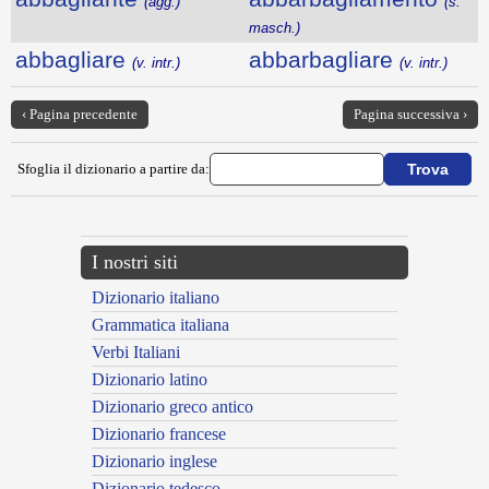
(agg.)
(s.
masch.)
abbagliare
abbarbagliare
(v. intr.)
(v. intr.)
‹ Pagina precedente
Pagina successiva ›
Sfoglia il dizionario a partire da:
I nostri siti
Dizionario italiano
Grammatica italiana
Verbi Italiani
Dizionario latino
Dizionario greco antico
Dizionario francese
Dizionario inglese
Dizionario tedesco