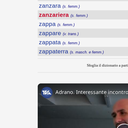
zanzara
(s. femm.)
zanzariera
(s. femm.)
zappa
(s. femm.)
zappare
(v. trans.)
zappata
(s. femm.)
zappaterra
(s. masch. e femm.)
Sfoglia il dizionario a part