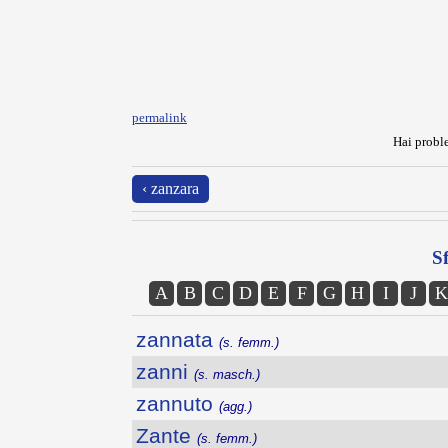
permalink
Hai proble
‹ zanzara
Sf
A
B
C
D
E
F
G
H
I
J
K
zannata
(s. femm.)
zanni
(s. masch.)
zannuto
(agg.)
Zante
(s. femm.)