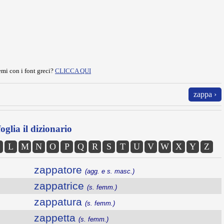
mi con i font greci?
CLICCA QUI
zappa ›
oglia il dizionario
L
M
N
O
P
Q
R
S
T
U
V
W
X
Y
Z
zappatore
(agg. e s. masc.)
zappatrice
(s. femm.)
zappatura
(s. femm.)
zappetta
(s. femm.)