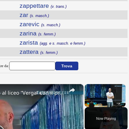
zappettare
(v. trans.)
zar
(s. masch.)
zarevic
(s. masch.)
zarina
(s. femm.)
zarista
(agg. e s. masch. e femm.)
zattera
(s. femm.)
ire da:
×
×
Adrano. Interessante incontro al liceo “Verga” con il prof. Fabio Gamberini. Studenti del Linguistic
Play
Unmute
Fullsc
Now Playing