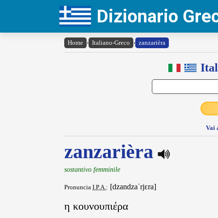
Dizionario Gr
Home
›
Italiano-Greco
›
zanzarièra
Ita
Vai 
zanzarièra
sostantivo femminile
[dzandzaˈrjɛra]
Pronuncia
I.P.A.
:
η κουνουπιέρα