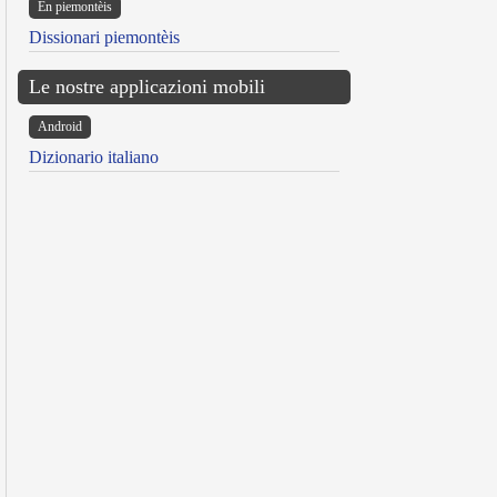
Ën piemontèis
Dissionari piemontèis
Le nostre applicazioni mobili
Android
Dizionario italiano
reen