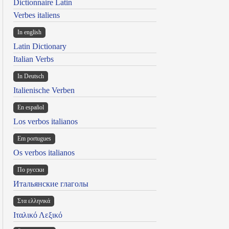
Dictionnaire Latin
Verbes italiens
In english
Latin Dictionary
Italian Verbs
In Deutsch
Italienische Verben
En español
Los verbos italianos
Em portugues
Os verbos italianos
По русски
Итальянские глаголы
Στα ελληνικά
Ιταλικό Λεξικό