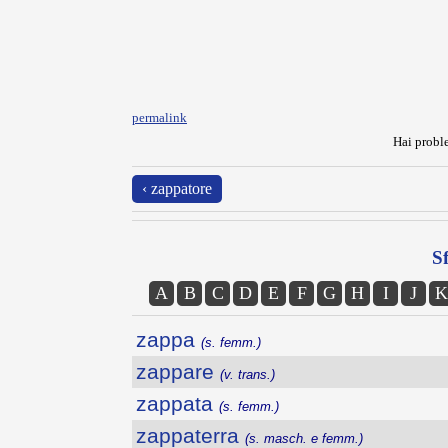
permalink
Hai proble
‹ zappatore
Sf
A
B
C
D
E
F
G
H
I
J
K
zappa
(s. femm.)
zappare
(v. trans.)
zappata
(s. femm.)
zappaterra
(s. masch. e femm.)