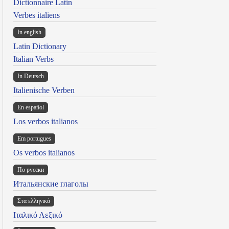
Dictionnaire Latin
Verbes italiens
In english
Latin Dictionary
Italian Verbs
In Deutsch
Italienische Verben
En español
Los verbos italianos
Em portugues
Os verbos italianos
По русски
Итальянские глаголы
Στα ελληνικά
Ιταλικό Λεξικό