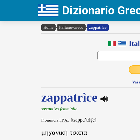
Dizionario Gr
Home
›
Italiano-Greco
›
zappatrìce
Ita
Vai 
zappatrìce
sostantivo femminile
[tsappaˈtriʧe]
Pronuncia
I.P.A.
:
μηχανική τσάπα