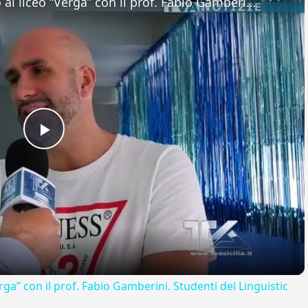
Adrano. Interessante incontro al liceo “Verga” con il prof. Fabio Gamberini. Studenti del Linguistic
Play
Video
rga” con il prof. Fabio Gamberini. Studenti del Linguistic