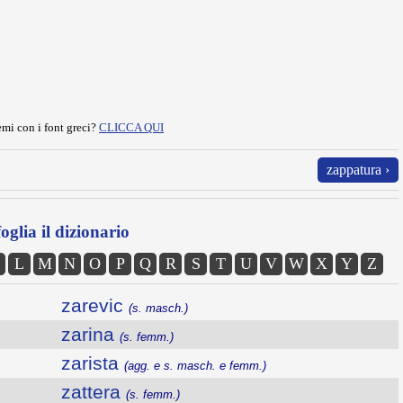
mi con i font greci?
CLICCA QUI
zappatura ›
oglia il dizionario
L
M
N
O
P
Q
R
S
T
U
V
W
X
Y
Z
zarevic
(s. masch.)
zarina
(s. femm.)
zarista
(agg. e s. masch. e femm.)
zattera
(s. femm.)