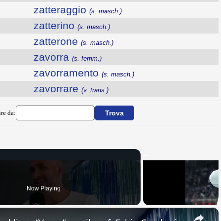
zatteraggio
(s. masch.)
zatterino
(s. masch.)
zatterone
(s. masch.)
zavorra
(s. femm.)
zavorramento
(s. masch.)
zavorrare
(v. trans.)
ire da:
Now Playing
×