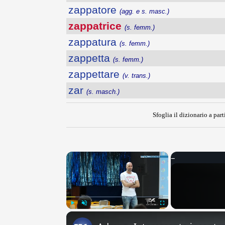
zappatore
(agg. e s. masc.)
zappatrice
(s. femm.)
zappatura
(s. femm.)
zappetta
(s. femm.)
zappettare
(v. trans.)
zar
(s. masch.)
Sfoglia il dizionario a part
×
Play
Unmute
Fullscreen