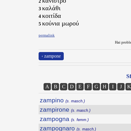
κάνιστρο
2
καλάθι
3
κοιτίδα
4
κούνια μωρού
5
permalink
Hai proble
‹ zampone
Sf
A
B
C
D
E
F
G
H
I
J
K
zampino
(s. masch.)
zampirone
(s. masch.)
zampogna
(s. femm.)
zampognaro
(s. masch.)