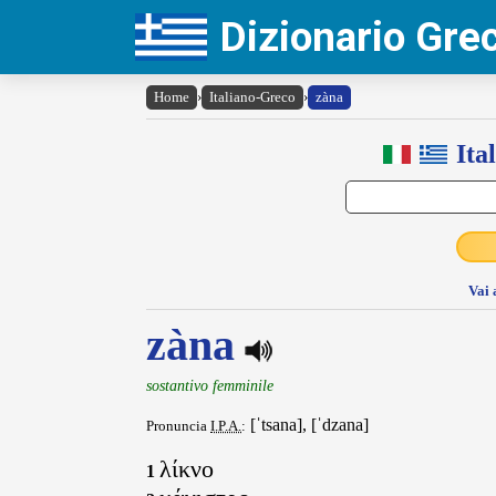
Dizionario Gr
Home
›
Italiano-Greco
›
zàna
Ita
Vai 
zàna
sostantivo femminile
[ˈtsana], [ˈdzana]
Pronuncia
I.P.A.
:
λίκνο
1