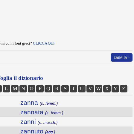
mi con i font greci?
CLICCA QUI
zanella ›
oglia il dizionario
L
M
N
O
P
Q
R
S
T
U
V
W
X
Y
Z
zanna
(s. femm.)
zannata
(s. femm.)
zanni
(s. masch.)
zannuto
(agg.)