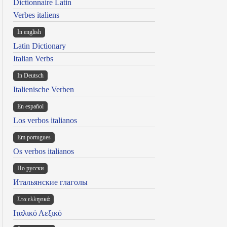
Dictionnaire Latin
Verbes italiens
In english
Latin Dictionary
Italian Verbs
In Deutsch
Italienische Verben
En español
Los verbos italianos
Em portugues
Os verbos italianos
По русски
Итальянские глаголы
Στα ελληνικά
Ιταλικό Λεξικό