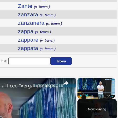
Zante
(s. femm.)
zanzara
(s. femm.)
zanzariera
(s. femm.)
zappa
(s. femm.)
zappare
(v. trans.)
zappata
(s. femm.)
ire da:
×
×
Adrano. Interessante incontro al liceo “Verga” con il prof. Fabio Gamberini. Studenti del Linguistic
Play
Unmute
Fullsc
Now Playing