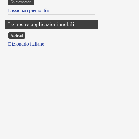
Ën piemontèis
Dissionari piemontèis
Le nostre applicazioni mobili
Android
Dizionario italiano
reen