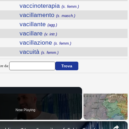
vaccinoterapia
(s. femm.)
vacillamento
(s. masch.)
vacillante
(agg.)
vacillare
(v. intr.)
vacillazione
(s. femm.)
vacuità
(s. femm.)
ire da:
Now Playing
×