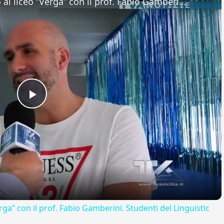
Adrano. Interessante incontro al liceo “Verga” con il prof. Fabio Gamberini. Studenti del Linguistic
Play
Video
rga” con il prof. Fabio Gamberini. Studenti del Linguistic