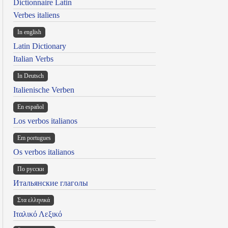
Dictionnaire Latin
Verbes italiens
In english
Latin Dictionary
Italian Verbs
In Deutsch
Italienische Verben
En español
Los verbos italianos
Em portugues
Os verbos italianos
По русски
Итальянские глаголы
Στα ελληνικά
Ιταλικό Λεξικό