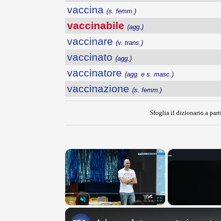
vaccina
(s. femm.)
vaccinabile
(agg.)
vaccinare
(v. trans.)
vaccinato
(agg.)
vaccinatore
(agg. e s. masc.)
vaccinazione
(s. femm.)
Sfoglia il dizionario a part
×
Play
Unmute
Fullscreen