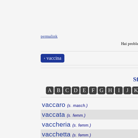
permalink
Hai proble
‹ vaccina
Sf
A
B
C
D
E
F
G
H
I
J
K
vaccaro
(s. masch.)
vaccata
(s. femm.)
vaccheria
(s. femm.)
vacchetta
(s. femm.)