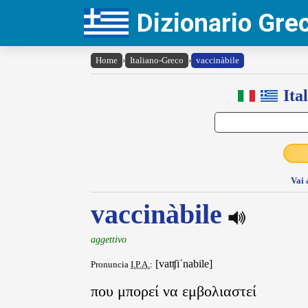
Dizionario Gr
Home
›
Italiano-Greco
›
vaccinàbile
Ita
Vai 
vaccinàbile
aggettivo
[vatʧiˈnabile]
Pronuncia
I.P.A.
:
που μπορεί να εμβολιαστεί