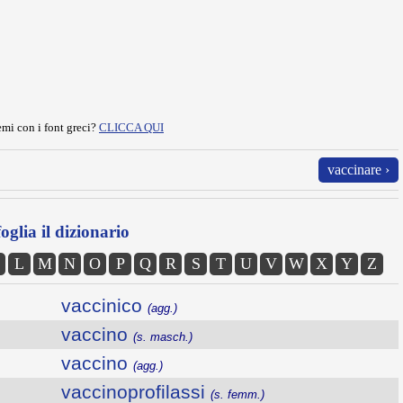
mi con i font greci?
CLICCA QUI
vaccinare ›
oglia il dizionario
L
M
N
O
P
Q
R
S
T
U
V
W
X
Y
Z
vaccinico
(agg.)
vaccino
(s. masch.)
vaccino
(agg.)
vaccinoprofilassi
(s. femm.)