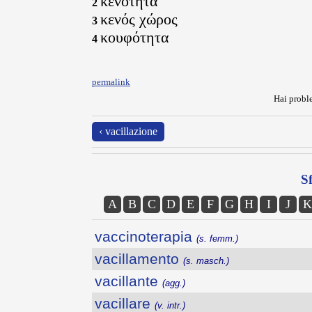
κενότητα
2
κενός χώρος
3
κουφότητα
4
permalink
Hai proble
‹ vacillazione
Sf
A
B
C
D
E
F
G
H
I
J
K
vaccinoterapia
(s. femm.)
vacillamento
(s. masch.)
vacillante
(agg.)
vacillare
(v. intr.)