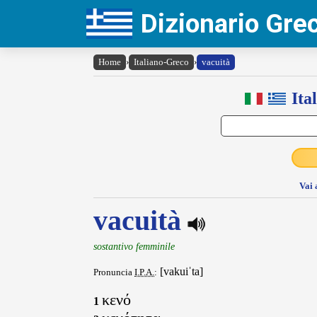
Dizionario Gr
Home
›
Italiano-Greco
›
vacuità
Ita
Vai 
vacuità
sostantivo femminile
[vakuiˈta]
Pronuncia
I.P.A.
:
κενό
1