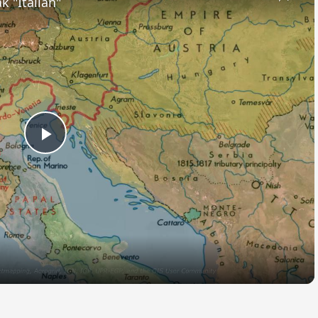
k "Italian"
Play
Video