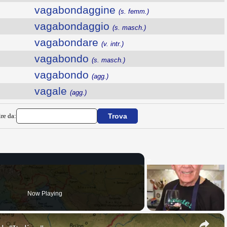
vagabondaggine
(s. femm.)
vagabondaggio
(s. masch.)
vagabondare
(v. intr.)
vagabondo
(s. masch.)
vagabondo
(agg.)
vagale
(agg.)
ire da:
Now Playing
×