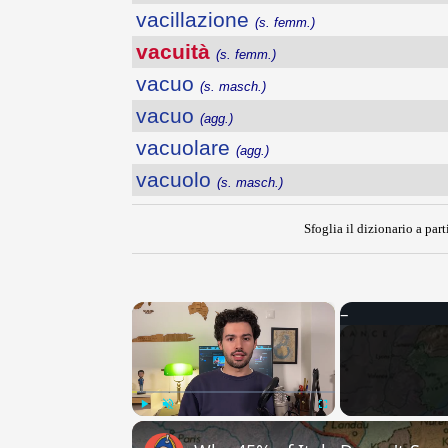
vacillazione
(s. femm.)
vacuità
(s. femm.)
vacuo
(s. masch.)
vacuo
(agg.)
vacuolare
(agg.)
vacuolo
(s. masch.)
Sfoglia il dizionario a part
×
Play
Unmute
Fullscreen