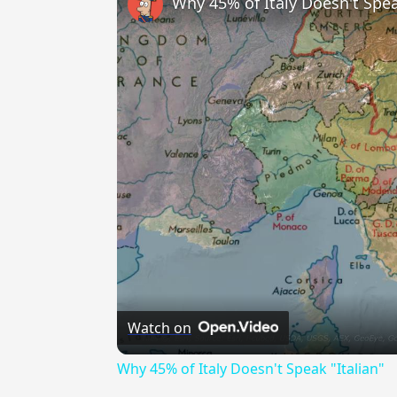
Why 45% of Italy Doesn't Spea
Watch on
Why 45% of Italy Doesn't Speak "Italian"