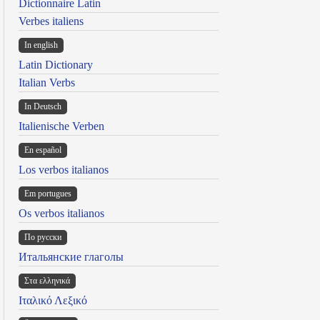
Dictionnaire Latin
Verbes italiens
In english
Latin Dictionary
Italian Verbs
In Deutsch
Italienische Verben
En español
Los verbos italianos
Em portugues
Os verbos italianos
По русски
Итальянские глаголы
Στα ελληνικά
Ιταλικό Λεξικό