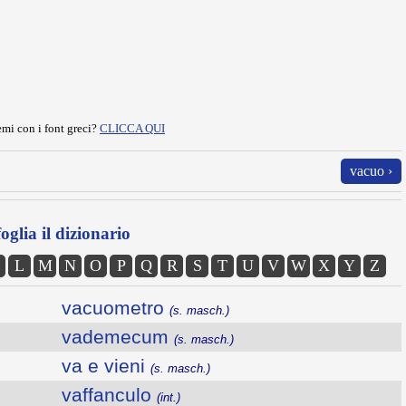
mi con i font greci?
CLICCA QUI
vacuo ›
oglia il dizionario
L
M
N
O
P
Q
R
S
T
U
V
W
X
Y
Z
vacuometro
(s. masch.)
vademecum
(s. masch.)
va e vieni
(s. masch.)
vaffanculo
(int.)