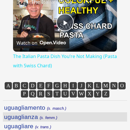
The Italian Pasta Dish You’re Not Making (Pasta with Swiss Chard)
Play
Watch on
Video
The Italian Pasta Dish You’re Not Making (Pasta
with Swiss Chard)
A
B
C
D
E
F
G
H
I
J
K
L
M
N
O
P
Q
R
S
T
U
V
W
X
Y
Z
uguagliamento
(s. masch.)
uguaglianza
(s. femm.)
uguagliare
(v. trans.)