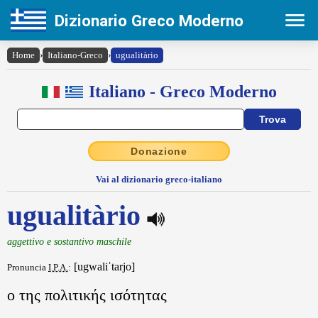
Dizionario Greco Moderno
Home
›
Italiano-Greco
›
ugualitàrio
Italiano - Greco Moderno
Donazione
Vai al dizionario greco-italiano
ugualitàrio
aggettivo e sostantivo maschile
[ugwaliˈtarjo]
Pronuncia
I.P.A.
:
ο της πολιτικής ισότητας