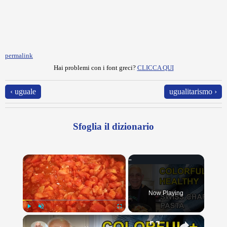
permalink
Hai problemi con i font greci?
CLICCA QUI
‹ uguale
ugualitarismo ›
Sfoglia il dizionario
×
Now Playing
×
Play
Unmute
Fullscreen