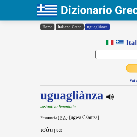
Dizionario Gr
Home
›
Italiano-Greco
›
uguagliànza
Ita
Vai 
uguagliànza
sostantivo femminile
[ugwaʎˈʎantsa]
Pronuncia
I.P.A.
:
ισότητα