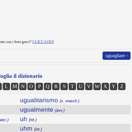
mi con i font greci?
CLICCA QUI
uguagliare ›
oglia il dizionario
L
M
N
O
P
Q
R
S
T
U
V
W
X
Y
Z
ugualitarismo
(s. masch.)
ugualmente
(avv.)
uh
asc.)
(int.)
uhm
(int.)