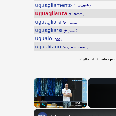
uguagliamento
(s. masch.)
uguaglianza
(s. femm.)
uguagliare
(v. trans.)
uguagliarsi
(v. pron.)
uguale
(agg.)
ugualitario
(agg. e s. masc.)
Sfoglia il dizionario a part
×
Play
Unmute
Fullscreen