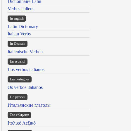
Dictionnaire Latin
Verbes italiens
In english
Latin Dictionary
Italian Verbs
In Deutsch
Italienische Verben
En español
Los verbos italianos
Em portugues
Os verbos italianos
По русски
Итальянские глаголы
Στα ελληνικά
Ιταλικό Λεξικό