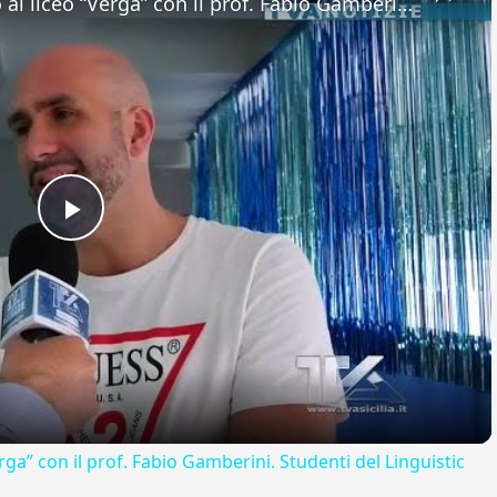
Adrano. Interessante incontro al liceo “Verga” con il prof. Fabio Gamberini. Studenti del Linguistic
Play
Video
rga” con il prof. Fabio Gamberini. Studenti del Linguistic