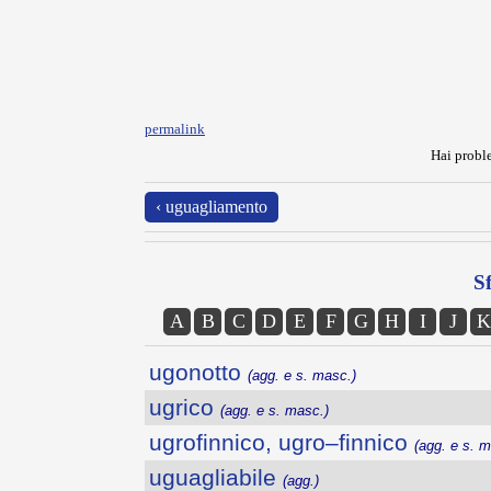
permalink
Hai proble
‹ uguagliamento
Sf
A
B
C
D
E
F
G
H
I
J
K
ugonotto
(agg. e s. masc.)
ugrico
(agg. e s. masc.)
ugrofinnico, ugro–finnico
(agg. e s. m
uguagliabile
(agg.)