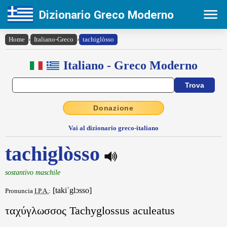
Dizionario Greco Moderno
Home
›
Italiano-Greco
›
tachiglòsso
Italiano - Greco Moderno
Donazione
Vai al dizionario greco-italiano
tachiglòsso
sostantivo maschile
[takiˈglɔsso]
Pronuncia
I.P.A.
:
ταχύγλωσσος Tachyglossus aculeatus