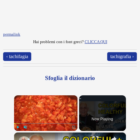
permalink
Hai problemi con i font greci?
CLICCA QUI
‹ tachifagia
tachigrafia ›
Sfoglia il dizionario
×
Now Playing
×
Play
Unmute
Fullscreen