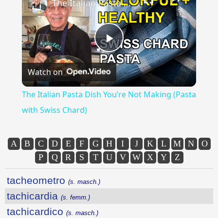
The Italian Pasta Dish You’re Not Making (Pasta with Swiss Chard)
Play
Watch on
Video
The Italian Pasta Dish You’re Not Making (Pasta
with Swiss Chard)
A
B
C
D
E
F
G
H
I
J
K
L
M
N
O
P
Q
R
S
T
U
V
W
X
Y
Z
tacheometro
(s. masch.)
tachicardia
(s. femm.)
tachicardico
(s. masch.)