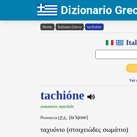
Dizionario Gr
Home
›
Italiano-Greco
›
tachióne
Ita
Vai 
tachióne
sostantivo maschile
[taˈkjone]
Pronuncia
I.P.A.
:
ταχυόνιο (στοιχειώδες σωμάτιο)