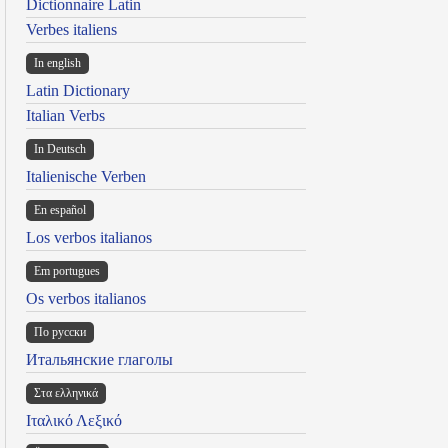
Dictionnaire Latin
Verbes italiens
In english
Latin Dictionary
Italian Verbs
In Deutsch
Italienische Verben
En español
Los verbos italianos
Em portugues
Os verbos italianos
По русски
Итальянские глаголы
Στα ελληνικά
Ιταλικό Λεξικό