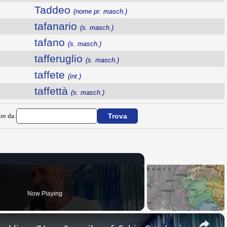
Taddeo
(nome pr. masch.)
tafanario
(s. masch.)
tafano
(s. masch.)
tafferuglio
(s. masch.)
taffete
(int.)
taffettà
(s. masch.)
ire da:
Now Playing
×