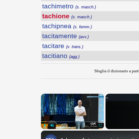
tachimetro
(s. masch.)
tachione
(s. masch.)
tachipnea
(s. femm.)
tacitamente
(avv.)
tacitare
(v. trans.)
tacitiano
(agg.)
Sfoglia il dizionario a part
×
Play
Unmute
Fullscreen