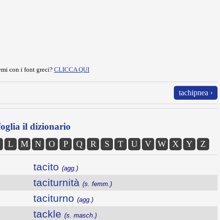
mi con i font greci?
CLICCA QUI
tachipnea ›
oglia il dizionario
L
M
N
O
P
Q
R
S
T
U
V
W
X
Y
Z
tacito
(agg.)
taciturnità
(s. femm.)
taciturno
(agg.)
tackle
(s. masch.)