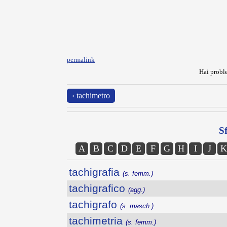
permalink
Hai proble
‹ tachimetro
Sf
A
B
C
D
E
F
G
H
I
J
K
tachigrafia
(s. femm.)
tachigrafico
(agg.)
tachigrafo
(s. masch.)
tachimetria
(s. femm.)