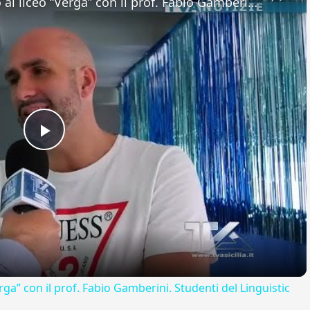
Adrano. Interessante incontro al liceo “Verga” con il prof. Fabio Gamberini. Studenti del Linguistic
Play
Video
rga” con il prof. Fabio Gamberini. Studenti del Linguistic