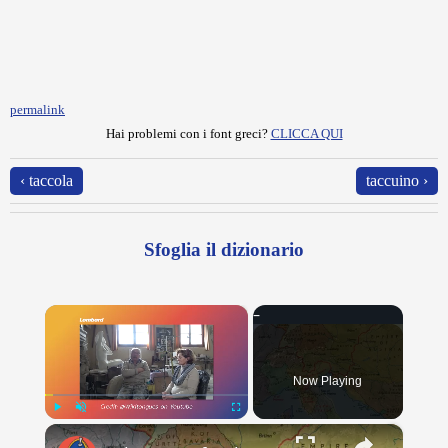
permalink
Hai problemi con i font greci?
CLICCA QUI
‹ taccola
taccuino ›
Sfoglia il dizionario
×
Now Playing
×
Play
Unmute
Fullscreen