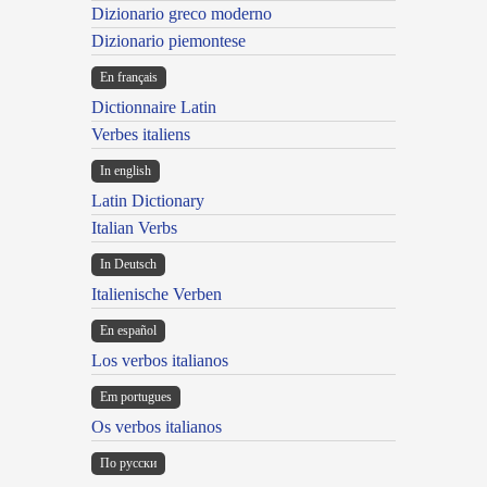
Dizionario greco moderno
Dizionario piemontese
En français
Dictionnaire Latin
Verbes italiens
In english
Latin Dictionary
Italian Verbs
In Deutsch
Italienische Verben
En español
Los verbos italianos
Em portugues
Os verbos italianos
По русски