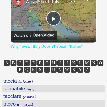
Why 45% of Italy Doesn't Speak "Italian"
Play
Watch on
Video
Why 45% of Italy Doesn't Speak "Italian"
A
B
C
D
E
F
G
H
I
J
K
L
M
N
O
P
Q
R
S
T
U
V
W
X
Y
Z
taccia
(s. femm.)
tacciabile
(agg.)
tacciare
(v. trans.)
tacco
(s. masch.)