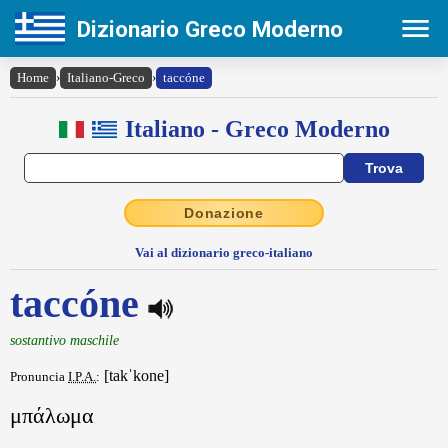
Dizionario Greco Moderno
Home
›
Italiano-Greco
›
taccóne
Italiano - Greco Moderno
Donazione
Vai al dizionario greco-italiano
taccóne
sostantivo maschile
[takˈkone]
Pronuncia
I.P.A.
:
μπάλωμα