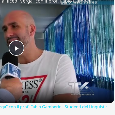
Adrano. Interessante incontro al liceo “Verga” con il prof. Fabio Gamberini. Studenti del Linguistic
Play
Video
rga” con il prof. Fabio Gamberini. Studenti del Linguistic