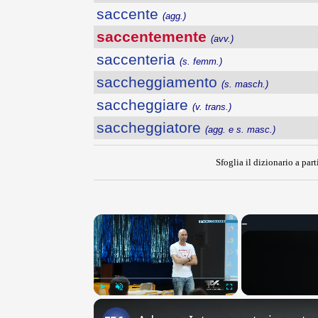
saccente
(agg.)
saccentemente
(avv.)
saccenteria
(s. femm.)
saccheggiamento
(s. masch.)
saccheggiare
(v. trans.)
saccheggiatore
(agg. e s. masc.)
Sfoglia il dizionario a part
×
Play
Unmute
Fullscreen