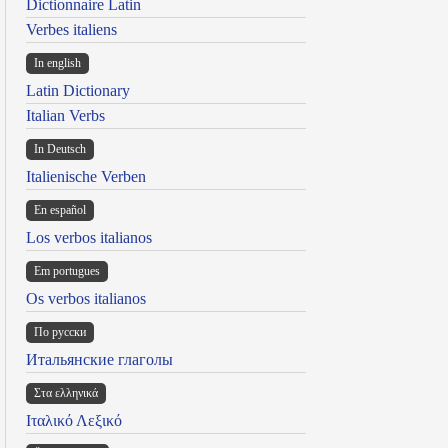
Dictionnaire Latin
Verbes italiens
In english
Latin Dictionary
Italian Verbs
In Deutsch
Italienische Verben
En español
Los verbos italianos
Em portugues
Os verbos italianos
По русски
Итальянские глаголы
Στα ελληνικά
Ιταλικό Λεξικό