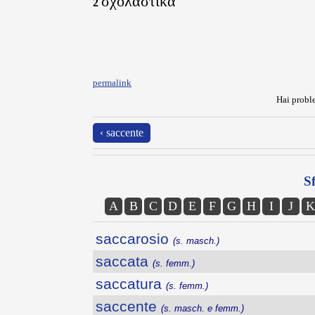
σχολαστικά
2
permalink
Hai proble
‹ saccente
Sf
A
B
C
D
E
F
G
H
I
J
K
saccarosio
(s. masch.)
saccata
(s. femm.)
saccatura
(s. femm.)
saccente
(s. masch. e femm.)