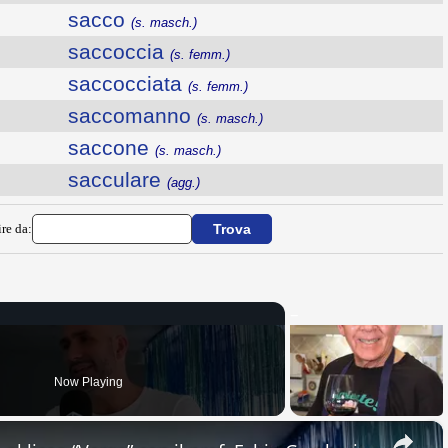
sacco
(s. masch.)
saccoccia
(s. femm.)
saccocciata
(s. femm.)
saccomanno
(s. masch.)
saccone
(s. masch.)
sacculare
(agg.)
ire da:
Now Playing
×