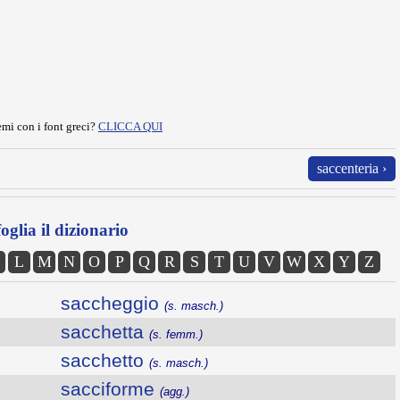
mi con i font greci?
CLICCA QUI
saccenteria ›
oglia il dizionario
L
M
N
O
P
Q
R
S
T
U
V
W
X
Y
Z
saccheggio
(s. masch.)
sacchetta
(s. femm.)
sacchetto
(s. masch.)
sacciforme
(agg.)