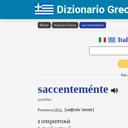
Dizionario Gr
Home
›
Italiano-Greco
›
saccenteménte
Ita
Vai 
saccenteménte
avverbio
[satʧenteˈmente]
Pronuncia
I.P.A.
:
υπεροπτικά
1