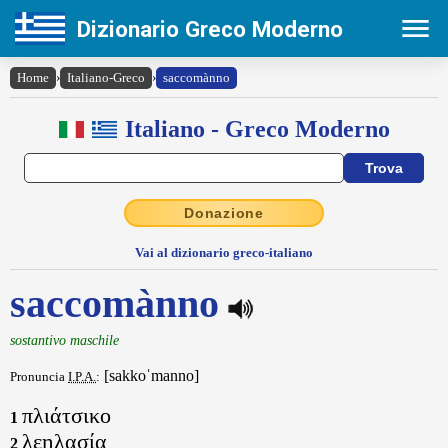
Dizionario Greco Moderno
Home
›
Italiano-Greco
›
saccomànno
Italiano - Greco Moderno
Donazione
Vai al dizionario greco-italiano
saccomànno
sostantivo maschile
[sakkoˈmanno]
Pronuncia
I.P.A.
:
πλιάτσικο
1
λεηλασία
2