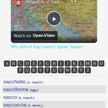
Why 45% of Italy Doesn't Speak "Italian"
Play
Watch on
Video
Why 45% of Italy Doesn't Speak "Italian"
A
B
C
D
E
F
G
H
I
J
K
L
M
N
O
P
Q
R
S
T
U
V
W
X
Y
Z
sacchetto
(s. masch.)
sacciforme
(agg.)
sacco
(s. masch.)
saccoccia
(s. femm.)