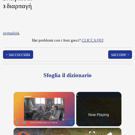
διαρπαγή
3
permalink
Hai problemi con i font greci?
CLICCA QUI
‹ saccocciata
saccone ›
Sfoglia il dizionario
×
Now Playing
×
Play
Unmute
Fullscreen