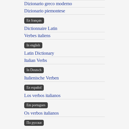
Dizionario greco moderno
Dizionario piemontese
En français
Dictionnaire Latin
Verbes italiens
In english
Latin Dictionary
Italian Verbs
In Deutsch
Italienische Verben
En español
Los verbos italianos
Em portugues
Os verbos italianos
По русски