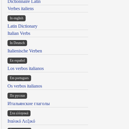
Dictionnaire Latin
Verbes italiens
In english
Latin Dictionary
Italian Verbs
In Deutsch
Italienische Verben
En español
Los verbos italianos
Em portugues
Os verbos italianos
По русски
Итальянские глаголы
Στα ελληνικά
Ιταλικό Λεξικό