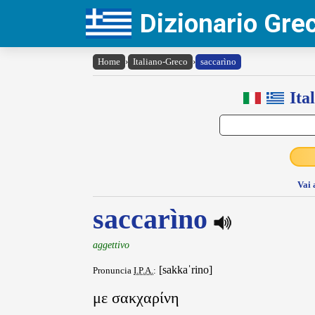
Dizionario Gr
Home
›
Italiano-Greco
›
saccarìno
Ita
Vai 
saccarìno
aggettivo
[sakkaˈrino]
Pronuncia
I.P.A.
:
με σακχαρίνη