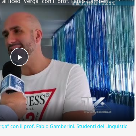
Adrano. Interessante incontro al liceo “Verga” con il prof. Fabio Gamberini. Studenti del Linguistic
Play
Video
rga” con il prof. Fabio Gamberini. Studenti del Linguistic