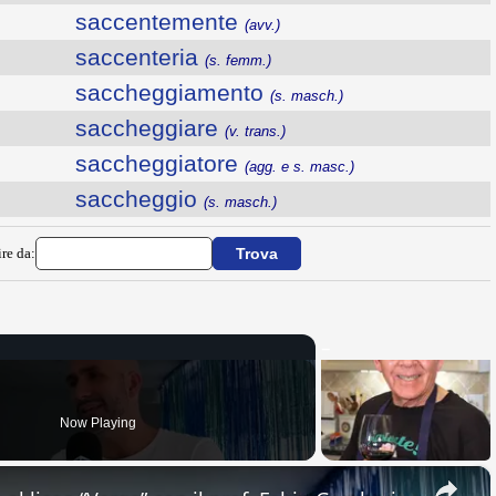
saccentemente
(avv.)
saccenteria
(s. femm.)
saccheggiamento
(s. masch.)
saccheggiare
(v. trans.)
saccheggiatore
(agg. e s. masc.)
saccheggio
(s. masch.)
ire da:
Now Playing
×