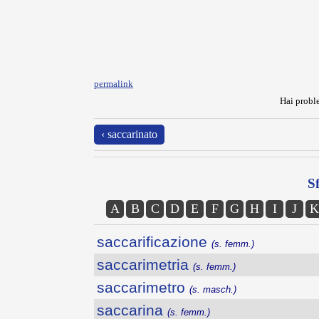
permalink
Hai proble
‹ saccarinato
Sf
A
B
C
D
E
F
G
H
I
J
K
saccarificazione
(s. femm.)
saccarimetria
(s. femm.)
saccarimetro
(s. masch.)
saccarina
(s. femm.)