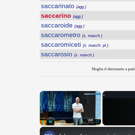
saccarinato
(agg.)
saccarino
(agg.)
saccaroide
(agg.)
saccarometro
(s. masch.)
saccaromiceti
(s. masch. pl.)
saccarosio
(s. masch.)
Sfoglia il dizionario a part
×
Play
Unmute
Fullscreen