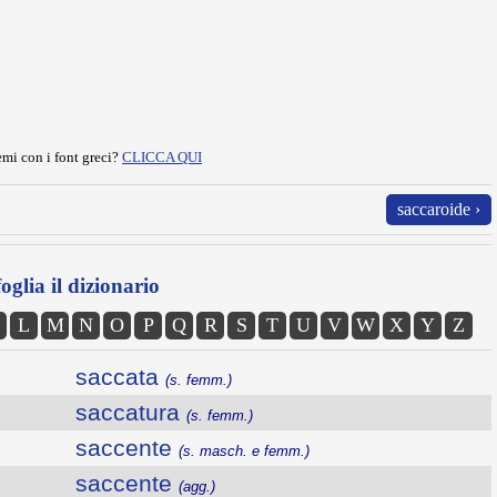
mi con i font greci?
CLICCA QUI
saccaroide ›
oglia il dizionario
L
M
N
O
P
Q
R
S
T
U
V
W
X
Y
Z
saccata
(s. femm.)
saccatura
(s. femm.)
saccente
(s. masch. e femm.)
saccente
(agg.)