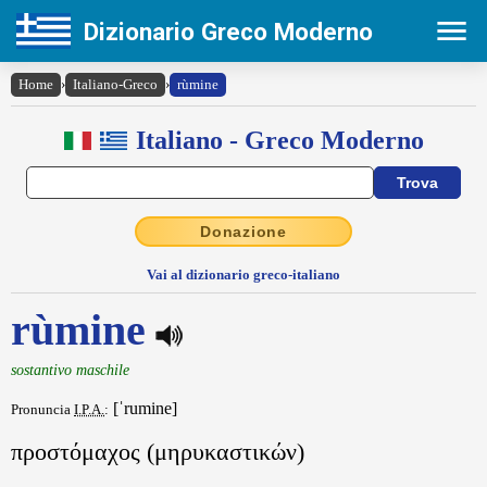
Dizionario Greco Moderno
Home
›
Italiano-Greco
›
rùmine
Italiano - Greco Moderno
Donazione
Vai al dizionario greco-italiano
rùmine
sostantivo maschile
[ˈrumine]
Pronuncia
I.P.A.
:
προστόμαχος (μηρυκαστικών)