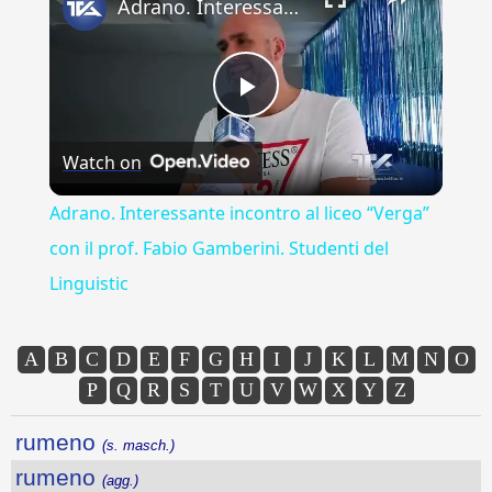
Adrano. Interessante incontro al liceo “Verga” con il prof. Fabio Gamberini. Studenti del Linguistic
Play
Watch on
Video
Adrano. Interessante incontro al liceo “Verga”
con il prof. Fabio Gamberini. Studenti del
Linguistic
A
B
C
D
E
F
G
H
I
J
K
L
M
N
O
P
Q
R
S
T
U
V
W
X
Y
Z
rumeno
(s. masch.)
rumeno
(agg.)