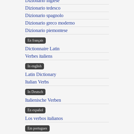
Dizionario inglese
Dizionario tedesco
Dizionario spagnolo
Dizionario greco moderno
Dizionario piemontese
En français
Dictionnaire Latin
Verbes italiens
In english
Latin Dictionary
Italian Verbs
In Deutsch
Italienische Verben
En español
Los verbos italianos
Em portugues