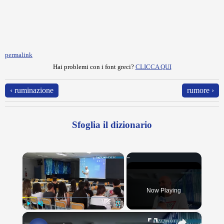
permalink
Hai problemi con i font greci?
CLICCA QUI
‹ ruminazione
rumore ›
Sfoglia il dizionario
×
Now Playing
×
Play
Unmute
Fullscreen