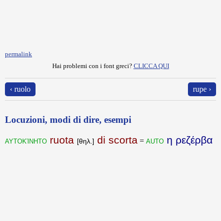
permalink
Hai problemi con i font greci?
CLICCA QUI
‹ ruolo
rupe ›
Locuzioni, modi di dire, esempi
ruota
di scorta
η ρεζέρβα
αυτοκίνητο
auto
=
[θηλ.]