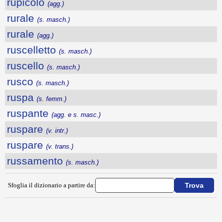
rupicolo
(agg.)
rurale
(s. masch.)
rurale
(agg.)
ruscelletto
(s. masch.)
ruscello
(s. masch.)
rusco
(s. masch.)
ruspa
(s. femm.)
ruspante
(agg. e s. masc.)
ruspare
(v. intr.)
ruspare
(v. trans.)
russamento
(s. masch.)
Sfoglia il dizionario a partire da:
---CACHE---