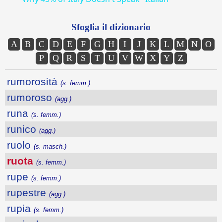
Sfoglia il dizionario
A
B
C
D
E
F
G
H
I
J
K
L
M
N
O
P
Q
R
S
T
U
V
W
X
Y
Z
rumorosità
(s. femm.)
rumoroso
(agg.)
runa
(s. femm.)
runico
(agg.)
ruolo
(s. masch.)
ruota
(s. femm.)
rupe
(s. femm.)
rupestre
(agg.)
rupia
(s. femm.)