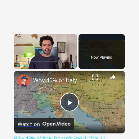
×
Now Playing
×
Play
Unmute
Fullscreen
Why 45% of Italy Doesn't Speak "Italian"
Play
Watch on
Video
Why 45% of Italy Doesn't Speak "Italian"