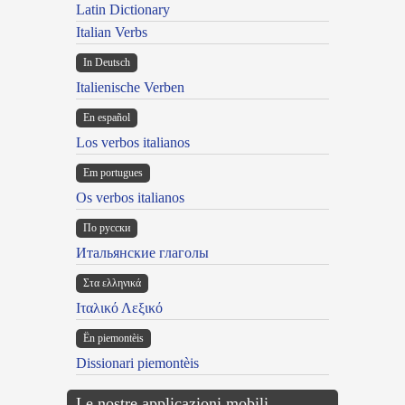
Latin Dictionary
Italian Verbs
In Deutsch
Italienische Verben
En español
Los verbos italianos
Em portugues
Os verbos italianos
По русски
Итальянские глаголы
Στα ελληνικά
Ιταλικό Λεξικό
Ën piemontèis
Dissionari piemontèis
Le nostre applicazioni mobili