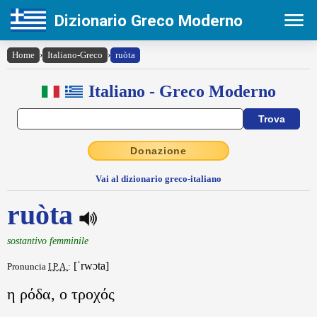
Dizionario Greco Moderno
Home
›
Italiano-Greco
›
ruòta
Italiano - Greco Moderno
Donazione
Vai al dizionario greco-italiano
ruòta
sostantivo femminile
[ˈrwɔta]
Pronuncia
I.P.A.
:
η ρόδα, ο τροχός