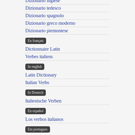
Dizionario inglese
Dizionario tedesco
Dizionario spagnolo
Dizionario greco moderno
Dizionario piemontese
En français
Dictionnaire Latin
Verbes italiens
In english
Latin Dictionary
Italian Verbs
In Deutsch
Italienische Verben
En español
Los verbos italianos
Em portugues