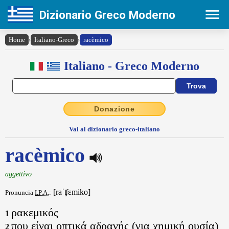
Dizionario Greco Moderno
Home
›
Italiano-Greco
›
racèmico
Italiano - Greco Moderno
Donazione
Vai al dizionario greco-italiano
racèmico
aggettivo
[raˈʧɛmiko]
Pronuncia
I.P.A.
:
ρακεμικός
1
που είναι οπτικά αδρανής (για χημική ουσία)
2