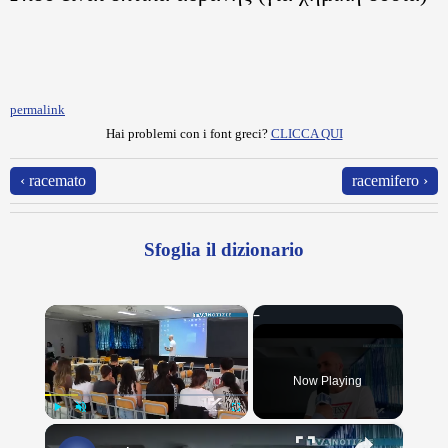
permalink
Hai problemi con i font greci?
CLICCA QUI
‹ racemato
racemifero ›
Sfoglia il dizionario
×
Now Playing
×
Play
Unmute
Fullscreen