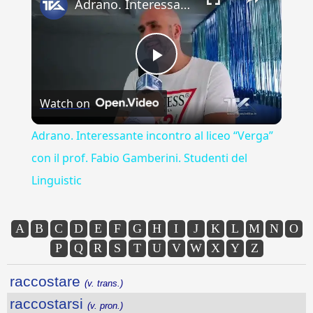
Adrano. Interessante incontro al liceo “Verga” con il prof. Fabio Gamberini. Studenti del Linguistic
Play
Watch on
Video
Adrano. Interessante incontro al liceo “Verga”
con il prof. Fabio Gamberini. Studenti del
Linguistic
A
B
C
D
E
F
G
H
I
J
K
L
M
N
O
P
Q
R
S
T
U
V
W
X
Y
Z
raccostare
(v. trans.)
raccostarsi
(v. pron.)