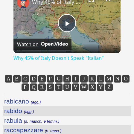
Why 45% of Italy Doesn't Speak "Italian"
Play
Watch on
Video
Why 45% of Italy Doesn't Speak "Italian"
A
B
C
D
E
F
G
H
I
J
K
L
M
N
O
P
Q
R
S
T
U
V
W
X
Y
Z
rabicano
(agg.)
rabido
(agg.)
rabula
(s. masch. e femm.)
raccapezzare
(v. trans.)