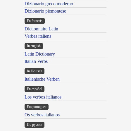
Dizionario greco moderno
Dizionario piemontese
En français
Dictionnaire Latin
Verbes italiens
In english
Latin Dictionary
Italian Verbs
In Deutsch
Italienische Verben
En español
Los verbos italianos
Em portugues
Os verbos italianos
По русски