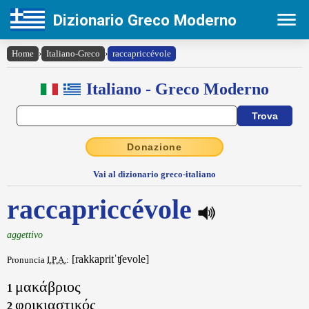
Dizionario Greco Moderno
Home
›
Italiano-Greco
›
raccapriccévole
Italiano - Greco Moderno
Donazione
Vai al dizionario greco-italiano
raccapriccévole
aggettivo
[rakkapritˈʧevole]
Pronuncia
I.P.A.
:
μακάβριος
1
φρικιαστικός
2