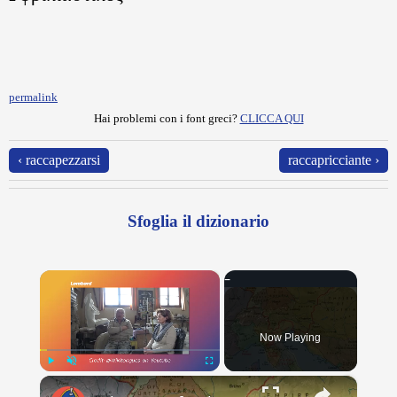
permalink
Hai problemi con i font greci?
CLICCA QUI
‹ raccapezzarsi
raccapricciante ›
Sfoglia il dizionario
×
Now Playing
×
Play
Unmute
Fullscreen