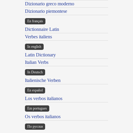
Dizionario greco moderno
Dizionario piemontese
En français
Dictionnaire Latin
Verbes italiens
In english
Latin Dictionary
Italian Verbs
In Deutsch
Italienische Verben
En español
Los verbos italianos
Em portugues
Os verbos italianos
По русски