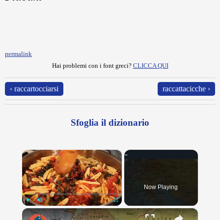
permalink
Hai problemi con i font greci?
CLICCA QUI
‹ raccartocciarsi
raccattacicche ›
Sfoglia il dizionario
×
Now Playing
×
Play
Unmute
Fullscreen