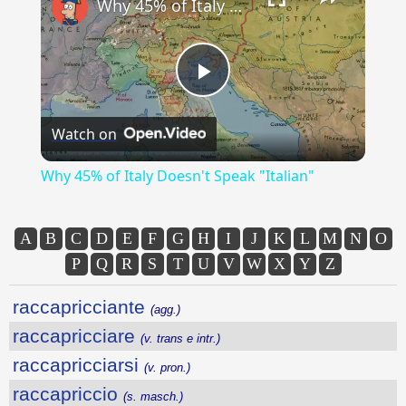
Why 45% of Italy Doesn't Speak "Italian"
Play
Watch on
Video
Why 45% of Italy Doesn't Speak "Italian"
A
B
C
D
E
F
G
H
I
J
K
L
M
N
O
P
Q
R
S
T
U
V
W
X
Y
Z
raccapricciante
(agg.)
raccapricciare
(v. trans e intr.)
raccapricciarsi
(v. pron.)
raccapriccio
(s. masch.)