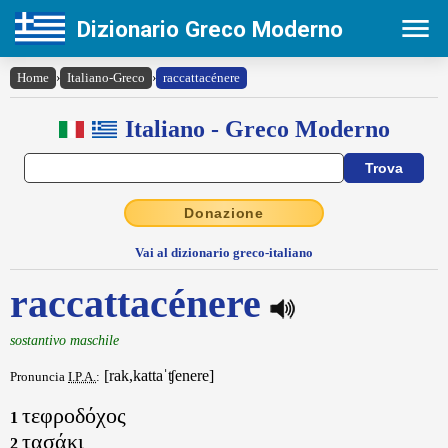
Dizionario Greco Moderno
Home
›
Italiano-Greco
›
raccattacénere
Italiano - Greco Moderno
Donazione
Vai al dizionario greco-italiano
raccattacénere
sostantivo maschile
[rak,kattaˈʧenere]
Pronuncia
I.P.A.
:
τεφροδόχος
1
τασάκι
2