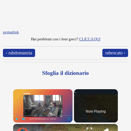
permalink
Hai problemi con i font greci?
CLICCA QUI
‹ rabdomanzia
rabescato ›
Sfoglia il dizionario
×
Now Playing
×
Play
Unmute
Fullscreen