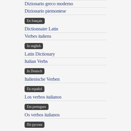
Dizionario greco moderno
Dizionario piemontese
En français
Dictionnaire Latin
Verbes italiens
In english
Latin Dictionary
Italian Verbs
In Deutsch
Italienische Verben
En español
Los verbos italianos
Em portugues
Os verbos italianos
По русски