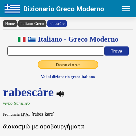
Dizionario Greco Moderno
Home
›
Italiano-Greco
›
rabescàre
Italiano - Greco Moderno
Donazione
Vai al dizionario greco-italiano
rabescàre
verbo transitivo
[rabesˈkare]
Pronuncia
I.P.A.
:
διακοσμώ με αραβουργήματα