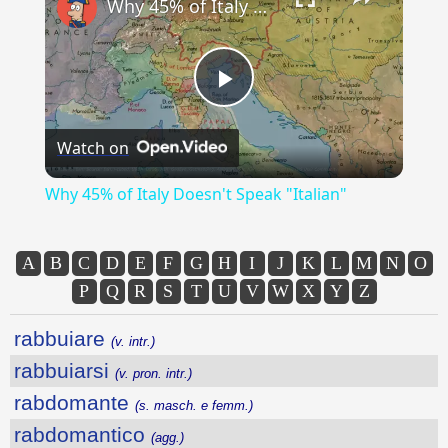
Why 45% of Italy Doesn't Speak "Italian"
Play
Watch on
Video
Why 45% of Italy Doesn't Speak "Italian"
A
B
C
D
E
F
G
H
I
J
K
L
M
N
O
P
Q
R
S
T
U
V
W
X
Y
Z
rabbuiare
(v. intr.)
rabbuiarsi
(v. pron. intr.)
rabdomante
(s. masch. e femm.)
rabdomantico
(agg.)