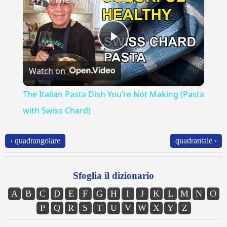
Play
Watch on
Video
The Italian Pasta Dish You’re Not Making (Pasta
with Swiss Chard)
‹ quadrangolare
quadrantale ›
Sfoglia il dizionario
A
B
C
D
E
F
G
H
I
J
K
L
M
N
O
P
Q
R
S
T
U
V
W
X
Y
Z