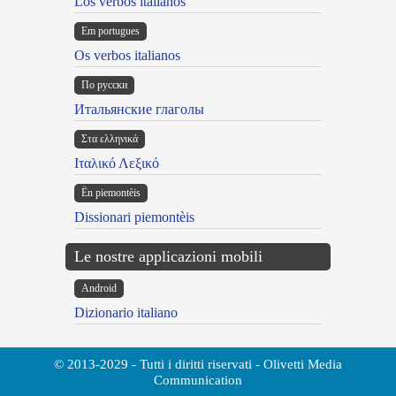
Los verbos italianos
Em portugues
Os verbos italianos
По русски
Итальянские глаголы
Στα ελληνικά
Ιταλικό Λεξικό
Ën piemontèis
Dissionari piemontèis
Le nostre applicazioni mobili
Android
Dizionario italiano
© 2013-2029 - Tutti i diritti riservati - Olivetti Media
Communication