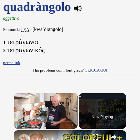
quadràngolo
aggettivo
[kwaˈdrangolo]
Pronuncia
I.P.A.
:
τετράγωνος
1
τετραγωνικός
2
permalink
Hai problemi con i font greci?
CLICCA QUI
×
Now Playing
×
Play
Unmute
Fullscreen
The Italian Pasta Dish You’re Not Making (Pasta with Swiss Chard)