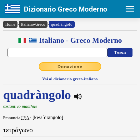
Dizionario Greco Moderno
Home
›
Italiano-Greco
›
quadràngolo
Italiano - Greco Moderno
Donazione
Vai al dizionario greco-italiano
quadràngolo
sostantivo maschile
[kwaˈdrangolo]
Pronuncia
I.P.A.
:
τετράγωνο