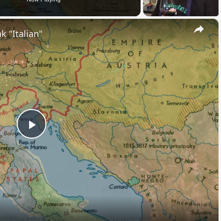
×
k "Italian"
Play
Video