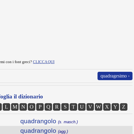
mi con i font greci?
CLICCA QUI
quadragesimo ›
oglia il dizionario
L
M
N
O
P
Q
R
S
T
U
V
W
X
Y
Z
quadrangolo
(s. masch.)
quadrangolo
(agg.)