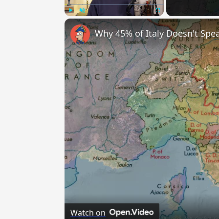
Play
Unmute
Fullscreen
Why 45% of Italy Doesn't Spea
Watch on