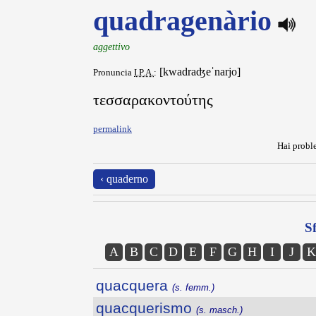
quadragenàrio
aggettivo
[kwadraʤeˈnarjo]
Pronuncia
I.P.A.
:
τεσσαρακοντούτης
permalink
Hai proble
‹ quaderno
Sf
A
B
C
D
E
F
G
H
I
J
K
quacquera
(s. femm.)
quacquerismo
(s. masch.)