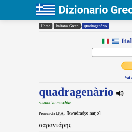
Dizionario Gr
Home
›
Italiano-Greco
›
quadragenàrio
Ita
Vai 
quadragenàrio
sostantivo maschile
[kwadraʤeˈnarjo]
Pronuncia
I.P.A.
:
σαραντάρης