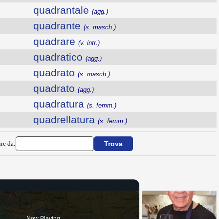
quadrantale
(agg.)
quadrante
(s. masch.)
quadrare
(v. intr.)
quadratico
(agg.)
quadrato
(s. masch.)
quadrato
(agg.)
quadratura
(s. femm.)
quadrellatura
(s. femm.)
ire da:
Now Playing