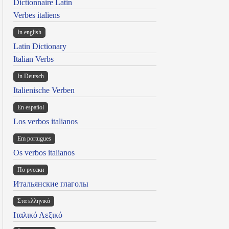
Dictionnaire Latin
Verbes italiens
In english
Latin Dictionary
Italian Verbs
In Deutsch
Italienische Verben
En español
Los verbos italianos
Em portugues
Os verbos italianos
По русски
Итальянские глаголы
Στα ελληνικά
Ιταλικό Λεξικό