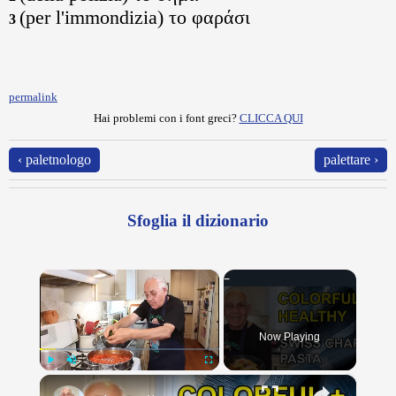
(per l'immondizia) το φαράσι
3
permalink
Hai problemi con i font greci?
CLICCA QUI
‹ paletnologo
palettare ›
Sfoglia il dizionario
×
Now Playing
×
Play
Unmute
Fullscreen