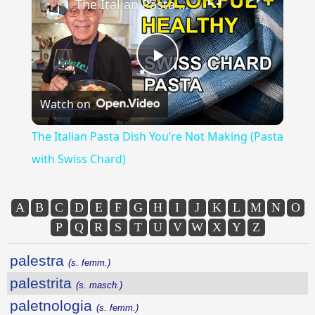
The Italian Pasta Dish You’re Not Making (Pasta with Swiss Chard)
Play
Watch on
Video
The Italian Pasta Dish You’re Not Making (Pasta
with Swiss Chard)
A
B
C
D
E
F
G
H
I
J
K
L
M
N
O
P
Q
R
S
T
U
V
W
X
Y
Z
palestra
(s. femm.)
palestrita
(s. masch.)
paletnologia
(s. femm.)