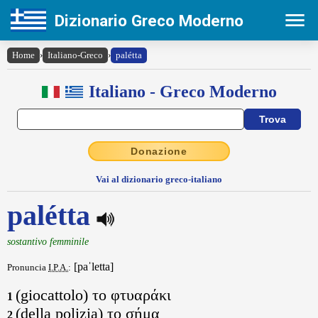
Dizionario Greco Moderno
Home
›
Italiano-Greco
›
palétta
Italiano - Greco Moderno
Donazione
Vai al dizionario greco-italiano
palétta
sostantivo femminile
[paˈletta]
Pronuncia
I.P.A.
:
(giocattolo) το φτυαράκι
1
(della polizia) το σήμα
2