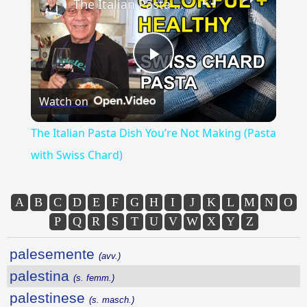
The Italian Pasta Dish You’re Not Making (Pasta with Swiss Chard)
Play
Watch on
Video
The Italian Pasta Dish You’re Not Making (Pasta
with Swiss Chard)
A
B
C
D
E
F
G
H
I
J
K
L
M
N
O
P
Q
R
S
T
U
V
W
X
Y
Z
palesemente
(avv.)
palestina
(s. femm.)
palestinese
(s. masch.)