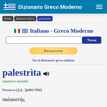
Dizionario Greco Moderno
Home
›
Italiano-Greco
›
palestrìta
Italiano - Greco Moderno
Donazione
Vai al dizionario greco-italiano
palestrìta
sostantivo maschile
[palesˈtrita]
Pronuncia
I.P.A.
:
παλαιστής