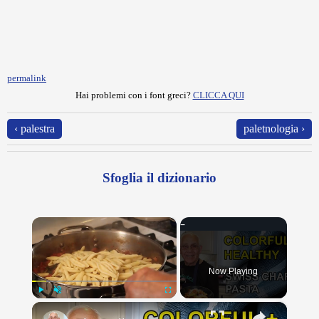
permalink
Hai problemi con i font greci?
CLICCA QUI
‹ palestra
paletnologia ›
Sfoglia il dizionario
×
Now Playing
×
Play
Unmute
Fullscreen