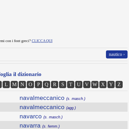
mi con i font greci?
CLICCA QUI
nautico ›
oglia il dizionario
L
M
N
O
P
Q
R
S
T
U
V
W
X
Y
Z
navalmeccanico
(s. masch.)
navalmeccanico
(agg.)
navarco
(s. masch.)
navarra
(s. femm.)