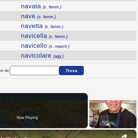
navata
(s. femm.)
nave
(s. femm.)
navetta
(s. femm.)
navicella
(s. femm.)
navicello
(s. masch.)
navicolare
(agg.)
ire da:
Now Playing
×