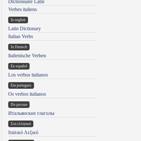
Dictionnaire Latin
Verbes italiens
In english
Latin Dictionary
Italian Verbs
In Deutsch
Italienische Verben
En español
Los verbos italianos
Em portugues
Os verbos italianos
По русски
Итальянские глаголы
Στα ελληνικά
Ιταλικό Λεξικό