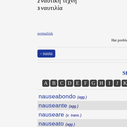
ναυτική τέχνη
2
ναυτιλία
3
permalink
Hai proble
‹ nauta
Sf
A
B
C
D
E
F
G
H
I
J
K
nauseabondo
(agg.)
nauseante
(agg.)
nauseare
(v. trans.)
nauseato
(agg.)