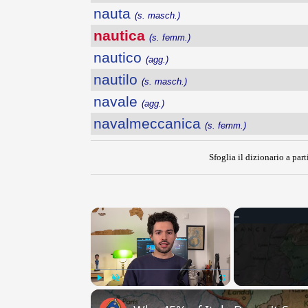
nauta
(s. masch.)
nautica
(s. femm.)
nautico
(agg.)
nautilo
(s. masch.)
navale
(agg.)
navalmeccanica
(s. femm.)
Sfoglia il dizionario a part
×
Play
Unmute
Fullscreen