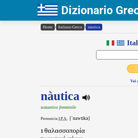
Dizionario Gr
Home
›
Italiano-Greco
›
nàutica
Ita
Vai 
nàutica
sostantivo femminile
[ˈnawtika]
Pronuncia
I.P.A.
:
θαλασσοπορία
1