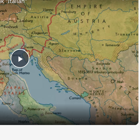
k "Italian"
Play
Video