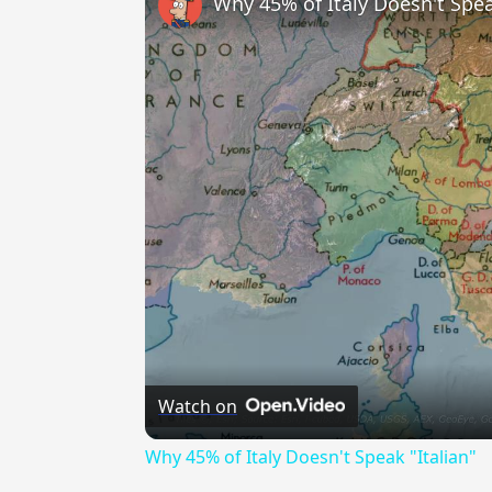
Why 45% of Italy Doesn't Spea
Watch on
Why 45% of Italy Doesn't Speak "Italian"