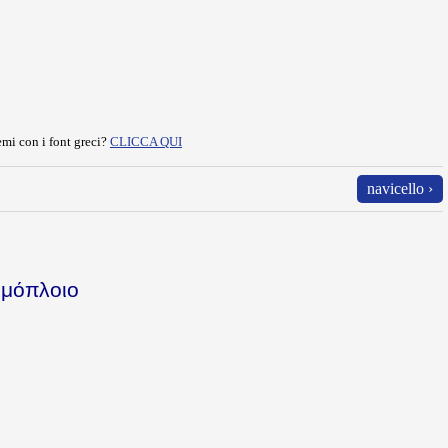
mi con i font greci?
CLICCA QUI
navicello ›
ημόπλοιο