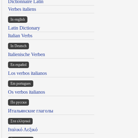
Dictionnaire Latin
Verbes italiens
In english
Latin Dictionary
Italian Verbs
In Deutsch
Italienische Verben
En español
Los verbos italianos
Em portugues
Os verbos italianos
По русски
Итальянские глаголы
Στα ελληνικά
Ιταλικό Λεξικό