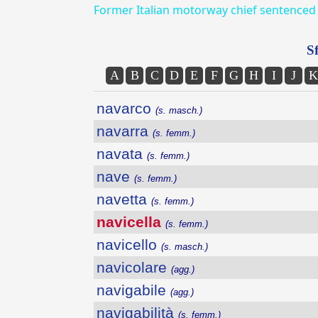
Former Italian motorway chief sentenced 
Sf
A
B
C
D
E
F
G
H
I
J
K
navarco
(s. masch.)
navarra
(s. femm.)
navata
(s. femm.)
nave
(s. femm.)
navetta
(s. femm.)
navicella
(s. femm.)
navicello
(s. masch.)
navicolare
(agg.)
navigabile
(agg.)
navigabilità
(s. femm.)