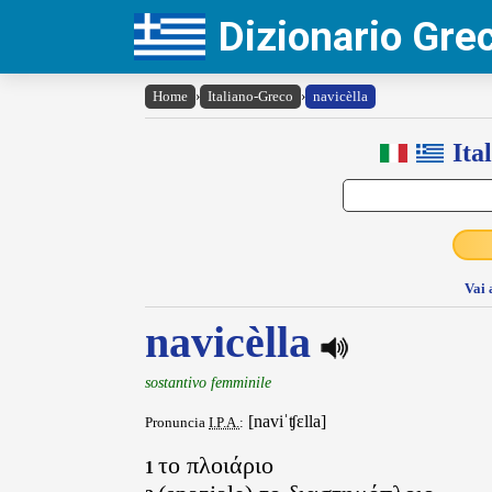
Dizionario Gr
Home
›
Italiano-Greco
›
navicèlla
Ita
Vai 
navicèlla
sostantivo femminile
[naviˈʧɛlla]
Pronuncia
I.P.A.
:
το πλοιάριο
1