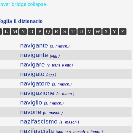
over bridge collapse
oglia il dizionario
L
M
N
O
P
Q
R
S
T
U
V
W
X
Y
Z
navigante
(s. masch.)
navigante
(agg.)
navigare
(v. trans e intr.)
navigato
(agg.)
navigatore
(s. masch.)
navigazione
(s. femm.)
naviglio
(s. masch.)
navone
(s. masch.)
nazifascismo
(s. masch.)
nazifascista
(agg. e s. masch. e femm.)