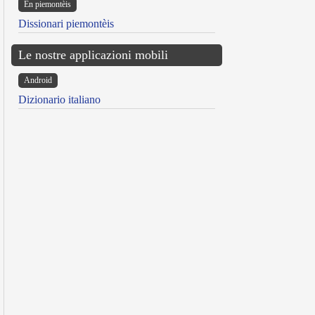
Ën piemontèis
Dissionari piemontèis
Le nostre applicazioni mobili
Android
Dizionario italiano
reen