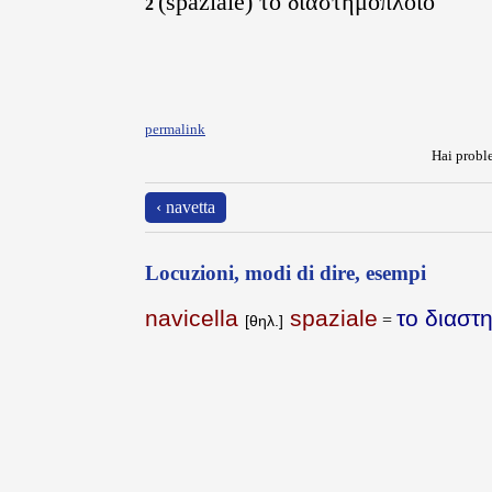
(spaziale) το διαστημόπλοιο
2
permalink
Hai proble
‹ navetta
Locuzioni, modi di dire, esempi
navicella
spaziale
το διαστ
=
[θηλ.]