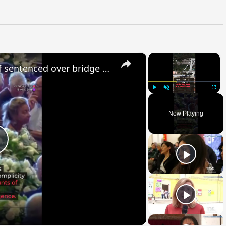
×
×
Former Italian motorway chief sentenced over bridge collapse
Play
Unmute
Fullsc
Now Playing
Play
Video