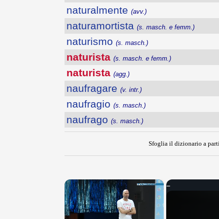
naturalmente
(avv.)
naturamortista
(s. masch. e femm.)
naturismo
(s. masch.)
naturista
(s. masch. e femm.)
naturista
(agg.)
naufragare
(v. intr.)
naufragio
(s. masch.)
naufrago
(s. masch.)
Sfoglia il dizionario a part
×