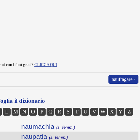
mi con i font greci?
CLICCA QUI
naufragare ›
oglia il dizionario
L
M
N
O
P
Q
R
S
T
U
V
W
X
Y
Z
naumachia
(s. femm.)
naupatia
(s. femm.)