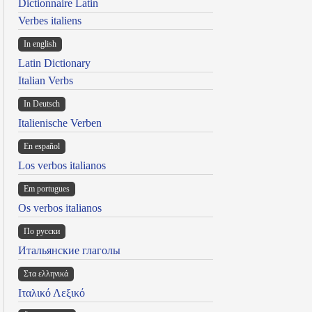
Dictionnaire Latin
Verbes italiens
In english
Latin Dictionary
Italian Verbs
In Deutsch
Italienische Verben
En español
Los verbos italianos
Em portugues
Os verbos italianos
По русски
Итальянские глаголы
Στα ελληνικά
Ιταλικό Λεξικό