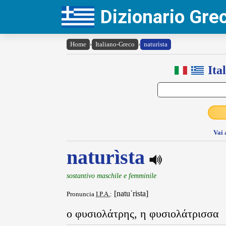
Dizionario Gr
Home
›
Italiano-Greco
›
naturìsta
Ita
Vai 
naturìsta
sostantivo maschile e femminile
[natuˈrista]
Pronuncia
I.P.A.
:
ο φυσιολάτρης, η φυσιολάτρισσα