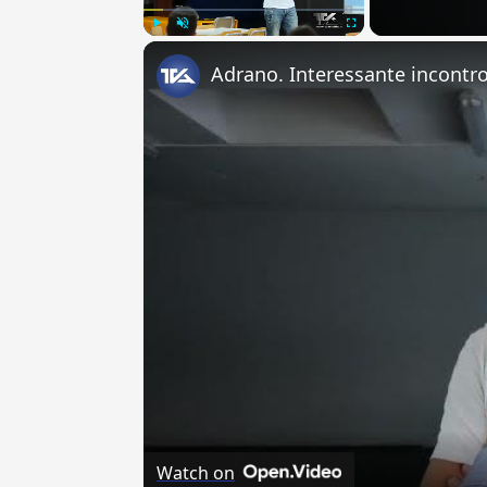
Play
Unmute
Fullscreen
Watch on