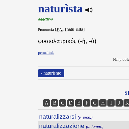
naturìsta
aggettivo
[natuˈrista]
Pronuncia
I.P.A.
:
φυσιολατρικός (-ή, -ό)
permalink
Hai proble
‹ naturismo
Sf
A
B
C
D
E
F
G
H
I
J
K
naturalizzarsi
(v. pron.)
naturalizzazione
(s. femm.)