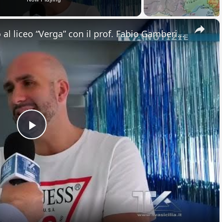
×
Adrano. Interessante incontro al liceo “Verga” con il prof. Fabio Gamberini. Studenti del Linguistic
Play
Video