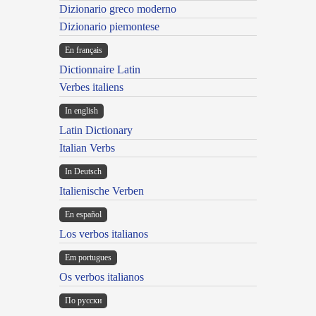
Dizionario greco moderno
Dizionario piemontese
En français
Dictionnaire Latin
Verbes italiens
In english
Latin Dictionary
Italian Verbs
In Deutsch
Italienische Verben
En español
Los verbos italianos
Em portugues
Os verbos italianos
По русски