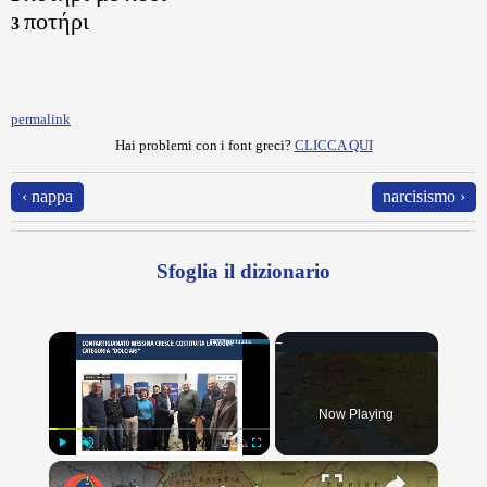
ποτήρι
3
permalink
Hai problemi con i font greci?
CLICCA QUI
‹ nappa
narcisismo ›
Sfoglia il dizionario
×
Now Playing
×
Play
Unmute
Fullscreen