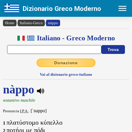
Dizionario Greco Moderno
Home
›
Italiano-Greco
›
nàppo
Italiano - Greco Moderno
Donazione
Vai al dizionario greco-italiano
nàppo
sostantivo maschile
[ˈnappo]
Pronuncia
I.P.A.
:
πλατύστομο κύπελλο
1
ποτήρι με πόδι
2