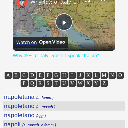
Why 45% of Italy Doesn't Speak "Italian"
Play
Watch on
Video
Why 45% of Italy Doesn't Speak "Italian"
A
B
C
D
E
F
G
H
I
J
K
L
M
N
O
P
Q
R
S
T
U
V
W
X
Y
Z
napoletana
(s. femm.)
napoletano
(s. masch.)
napoletano
(agg.)
napoli
(s. masch. e femm.)