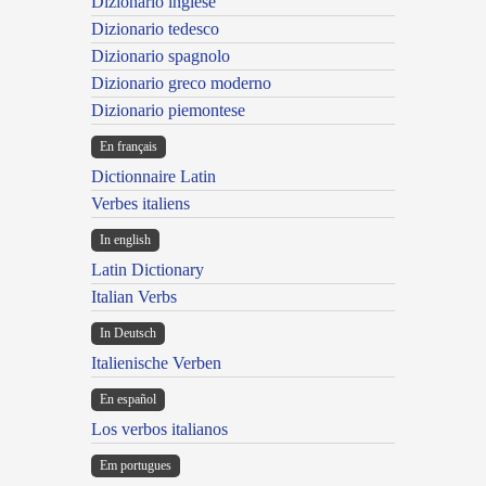
Dizionario inglese
Dizionario tedesco
Dizionario spagnolo
Dizionario greco moderno
Dizionario piemontese
En français
Dictionnaire Latin
Verbes italiens
In english
Latin Dictionary
Italian Verbs
In Deutsch
Italienische Verben
En español
Los verbos italianos
Em portugues