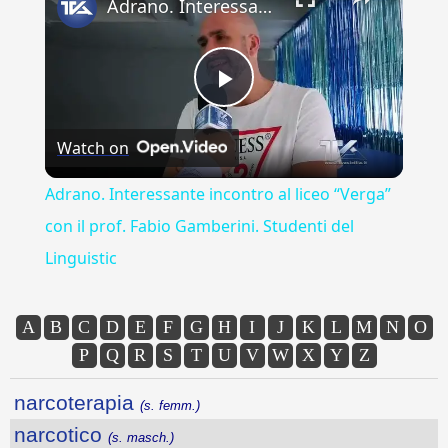
Adrano. Interessante incontro al liceo “Verga” con il prof. Fabio Gamberini. Studenti del Linguistic
Play
Watch on
Video
Adrano. Interessante incontro al liceo “Verga”
con il prof. Fabio Gamberini. Studenti del
Linguistic
A
B
C
D
E
F
G
H
I
J
K
L
M
N
O
P
Q
R
S
T
U
V
W
X
Y
Z
narcoterapia
(s. femm.)
narcotico
(s. masch.)