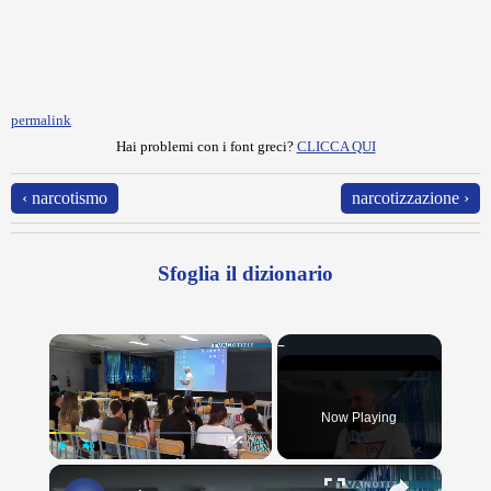
permalink
Hai problemi con i font greci?
CLICCA QUI
‹ narcotismo
narcotizzazione ›
Sfoglia il dizionario
×
Now Playing
×
Play
Unmute
Fullscreen