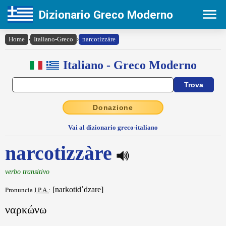
Dizionario Greco Moderno
Home
›
Italiano-Greco
›
narcotizzàre
Italiano - Greco Moderno
Donazione
Vai al dizionario greco-italiano
narcotizzàre
verbo transitivo
[narkotidˈdzare]
Pronuncia
I.P.A.
:
ναρκώνω