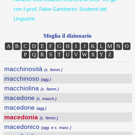
con il prof. Fabio Gamberini. Studenti del
Linguistic
Sfoglia il dizionario
A
B
C
D
E
F
G
H
I
J
K
L
M
N
O
P
Q
R
S
T
U
V
W
X
Y
Z
macchinosità
(s. femm.)
macchinoso
(agg.)
macchiolina
(s. femm.)
macedone
(s. masch.)
macedone
(agg.)
macedonia
(s. femm.)
macedonico
(agg. e s. masc.)