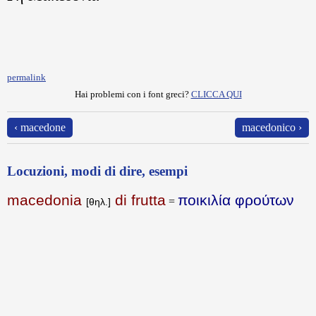
permalink
Hai problemi con i font greci?
CLICCA QUI
‹ macedone
macedonico ›
Locuzioni, modi di dire, esempi
macedonia
di frutta
ποικιλία φρούτων
=
[θηλ.]