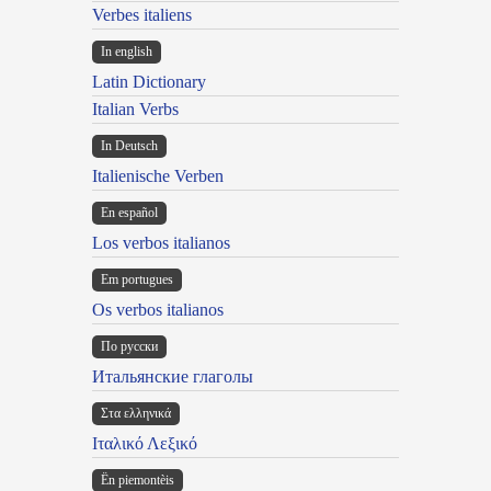
Verbes italiens
In english
Latin Dictionary
Italian Verbs
In Deutsch
Italienische Verben
En español
Los verbos italianos
Em portugues
Os verbos italianos
По русски
Итальянские глаголы
Στα ελληνικά
Ιταλικό Λεξικό
Ën piemontèis