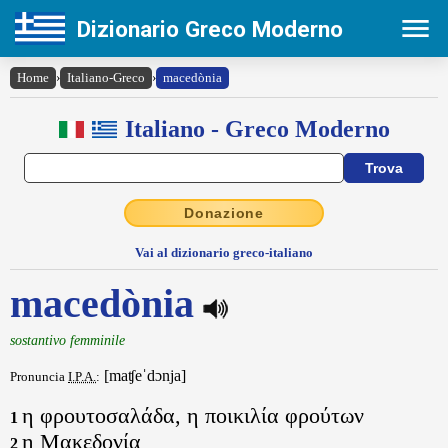
Dizionario Greco Moderno
Home
›
Italiano-Greco
›
macedònia
Italiano - Greco Moderno
Donazione
Vai al dizionario greco-italiano
macedònia
sostantivo femminile
[maʧeˈdɔnja]
Pronuncia
I.P.A.
:
η φρουτοσαλάδα, η ποικιλία φρούτων
1
η Μακεδονία
2