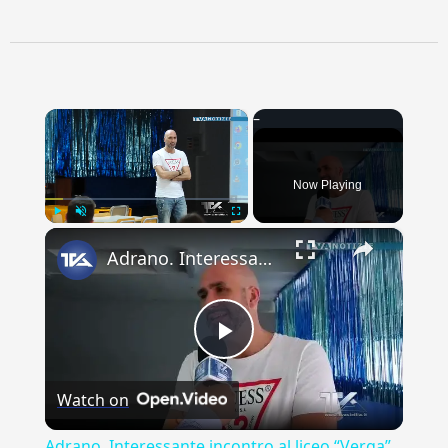
×
Now Playing
×
Play
Unmute
Fullscreen
Adrano. Interessante incontro al liceo “Verga” con il prof. Fabio Gamberini. Studenti del Linguistic
Play
Watch on
Video
Adrano. Interessante incontro al liceo “Verga”