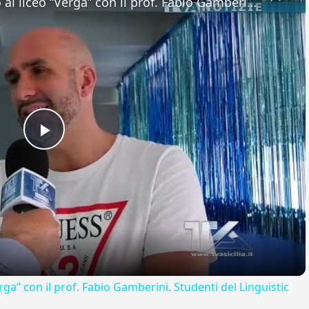
Adrano. Interessante incontro al liceo “Verga” con il prof. Fabio Gamberini. Studenti del Linguistic
Play
Video
rga” con il prof. Fabio Gamberini. Studenti del Linguistic