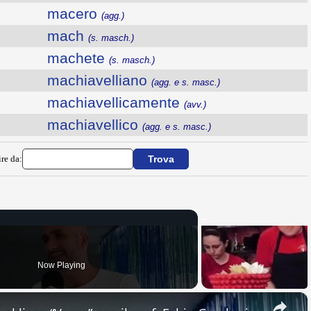
macero
(agg.)
mach
(s. masch.)
machete
(s. masch.)
machiavelliano
(agg. e s. masc.)
machiavellicamente
(avv.)
machiavellico
(agg. e s. masc.)
ire da:
Now Playing
×