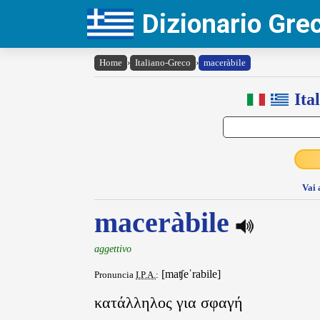
Dizionario Gr
Home
›
Italiano-Greco
›
maceràbile
Ita
Vai 
maceràbile
aggettivo
[maʧeˈrabile]
Pronuncia
I.P.A.
:
κατάλληλος για σφαγή