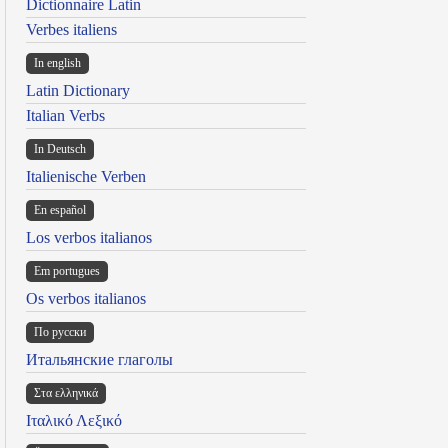
Dictionnaire Latin
Verbes italiens
In english
Latin Dictionary
Italian Verbs
In Deutsch
Italienische Verben
En español
Los verbos italianos
Em portugues
Os verbos italianos
По русски
Итальянские глаголы
Στα ελληνικά
Ιταλικό Λεξικό