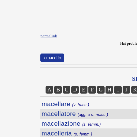
permalink
Hai proble
‹ macello
Sf
A
B
C
D
E
F
G
H
I
J
K
macellare
(v. trans.)
macellatore
(agg. e s. masc.)
macellazione
(s. femm.)
macelleria
(s. femm.)