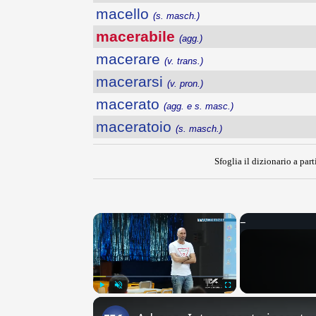
macello
(s. masch.)
macerabile
(agg.)
macerare
(v. trans.)
macerarsi
(v. pron.)
macerato
(agg. e s. masc.)
maceratoio
(s. masch.)
Sfoglia il dizionario a part
×
Play
Unmute
Fullscreen