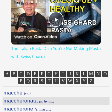
The Italian Pasta Dish You’re Not Making (Pasta with Swiss Chard)
Play
Watch on
Video
The Italian Pasta Dish You’re Not Making (Pasta
with Swiss Chard)
A
B
C
D
E
F
G
H
I
J
K
L
M
N
O
P
Q
R
S
T
U
V
W
X
Y
Z
macché
(int.)
maccheronata
(s. femm.)
maccherone
(s. masch.)