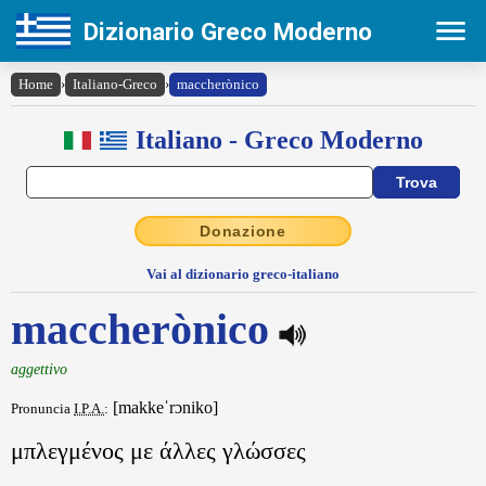
Dizionario Greco Moderno
Home
›
Italiano-Greco
›
maccherònico
Italiano - Greco Moderno
Donazione
Vai al dizionario greco-italiano
maccherònico
aggettivo
[makkeˈrɔniko]
Pronuncia
I.P.A.
:
μπλεγμένος με άλλες γλώσσες