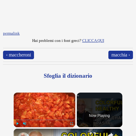
permalink
Hai problemi con i font greci?
CLICCA QUI
‹ maccheroni
macchia ›
Sfoglia il dizionario
×
Now Playing
×
Play
Unmute
Fullscreen