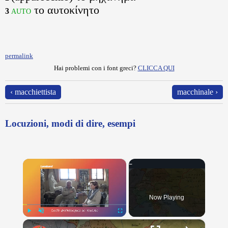
το αυτοκίνητο
auto
3
permalink
Hai problemi con i font greci?
CLICCA QUI
‹ macchiettista
macchinale ›
Locuzioni, modi di dire, esempi
×
Now Playing
×
Play
Unmute
Fullscreen