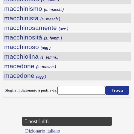
macchinismo
(s. masch.)
macchinista
(s. masch.)
macchinosamente
(avv.)
macchinosità
(s. femm.)
macchinoso
(agg.)
macchiolina
(s. femm.)
macedone
(s. masch.)
macedone
(agg.)
Sfoglia il dizionario a partire da:
---CACHE---
I nostri siti
Dizionario italiano