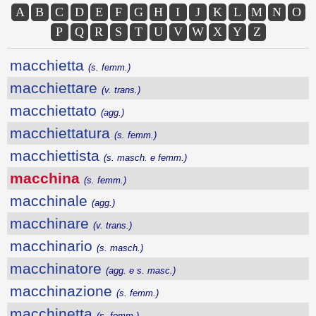
A
B
C
D
E
F
G
H
I
J
K
L
M
N
O
P
Q
R
S
T
U
V
W
X
Y
Z
macchietta
(s. femm.)
macchiettare
(v. trans.)
macchiettato
(agg.)
macchiettatura
(s. femm.)
macchiettista
(s. masch. e femm.)
macchina
(s. femm.)
macchinale
(agg.)
macchinare
(v. trans.)
macchinario
(s. masch.)
macchinatore
(agg. e s. masc.)
macchinazione
(s. femm.)
macchinetta
(s. femm.)