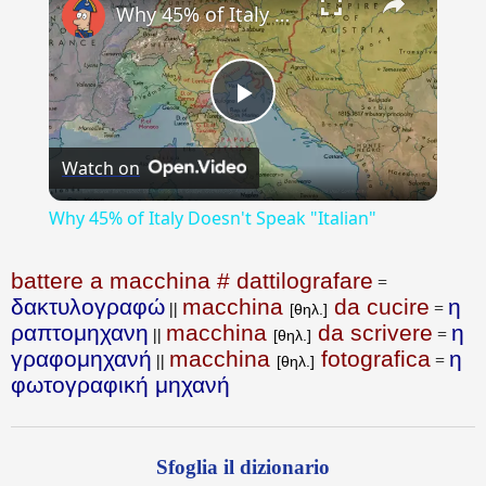
Why 45% of Italy Doesn't Speak "Italian"
Play
Watch on
Video
Why 45% of Italy Doesn't Speak "Italian"
battere a macchina # dattilografare
=
δακτυλογραφώ
macchina
da cucire
η
||
=
[θηλ.]
ραπτομηχανη
macchina
da scrivere
η
||
=
[θηλ.]
γραφομηχανή
macchina
fotografica
η
||
=
[θηλ.]
φωτογραφική μηχανή
Sfoglia il dizionario