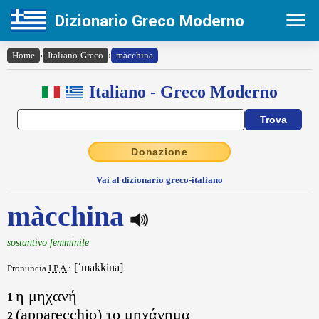
Dizionario Greco Moderno
Home
›
Italiano-Greco
›
màcchina
Italiano - Greco Moderno
Donazione
Vai al dizionario greco-italiano
màcchina
sostantivo femminile
[ˈmakkina]
Pronuncia
I.P.A.
:
η μηχανή
1
(apparecchio) το μηχάνημα
2