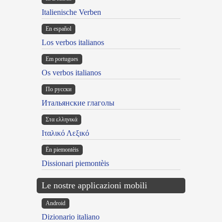
Italienische Verben
En español
Los verbos italianos
Em portugues
Os verbos italianos
По русски
Итальянские глаголы
Στα ελληνικά
Ιταλικό Λεξικό
Ën piemontèis
Dissionari piemontèis
Le nostre applicazioni mobili
Android
Dizionario italiano