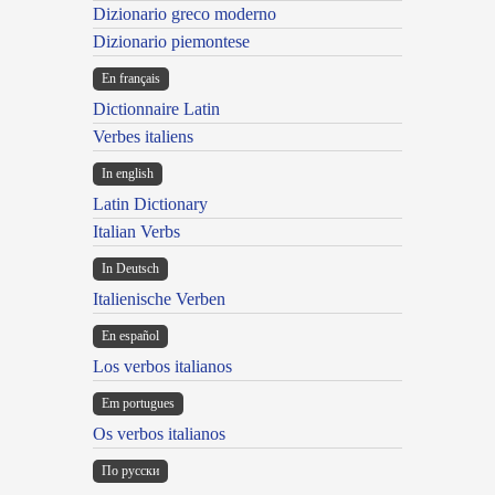
Dizionario greco moderno
Dizionario piemontese
En français
Dictionnaire Latin
Verbes italiens
In english
Latin Dictionary
Italian Verbs
In Deutsch
Italienische Verben
En español
Los verbos italianos
Em portugues
Os verbos italianos
По русски