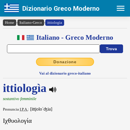
Dizionario Greco Moderno
Home
›
Italiano-Greco
›
ittiologìa
Italiano - Greco Moderno
Donazione
Vai al dizionario greco-italiano
ittiologìa
sostantivo femminile
[ittjoloˈʤia]
Pronuncia
I.P.A.
:
Ιχθυολογία