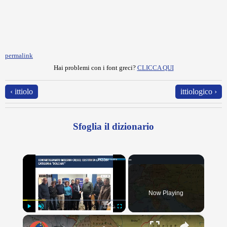
permalink
Hai problemi con i font greci?
CLICCA QUI
‹ ittiolo
ittiologico ›
Sfoglia il dizionario
×
Now Playing
×
Play
Unmute
Fullscreen