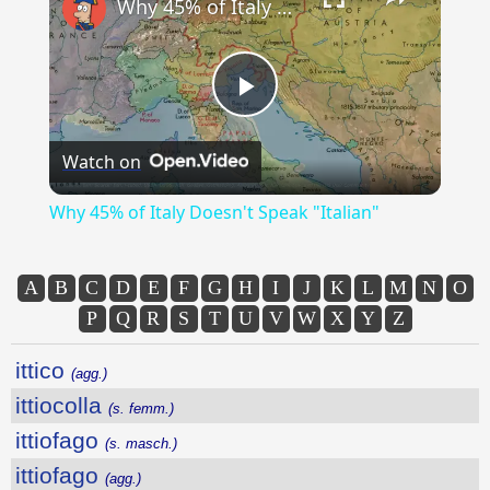
Why 45% of Italy Doesn't Speak "Italian"
Play
Watch on
Video
Why 45% of Italy Doesn't Speak "Italian"
A
B
C
D
E
F
G
H
I
J
K
L
M
N
O
P
Q
R
S
T
U
V
W
X
Y
Z
ittico
(agg.)
ittiocolla
(s. femm.)
ittiofago
(s. masch.)
ittiofago
(agg.)