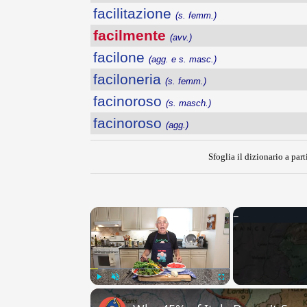
facilitazione
(s. femm.)
facilmente
(avv.)
facilone
(agg. e s. masc.)
faciloneria
(s. femm.)
facinoroso
(s. masch.)
facinoroso
(agg.)
Sfoglia il dizionario a part
×
Play
Unmute
Fullscreen