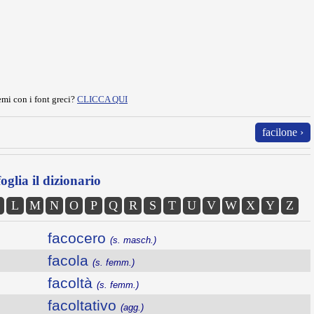
mi con i font greci?
CLICCA QUI
facilone ›
oglia il dizionario
L
M
N
O
P
Q
R
S
T
U
V
W
X
Y
Z
facocero
(s. masch.)
facola
(s. femm.)
facoltà
(s. femm.)
facoltativo
(agg.)