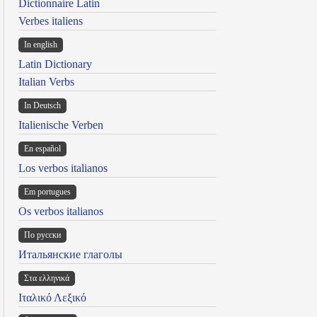
Dictionnaire Latin
Verbes italiens
In english
Latin Dictionary
Italian Verbs
In Deutsch
Italienische Verben
En español
Los verbos italianos
Em portugues
Os verbos italianos
По русски
Итальянские глаголы
Στα ελληνικά
Ιταλικό Λεξικό