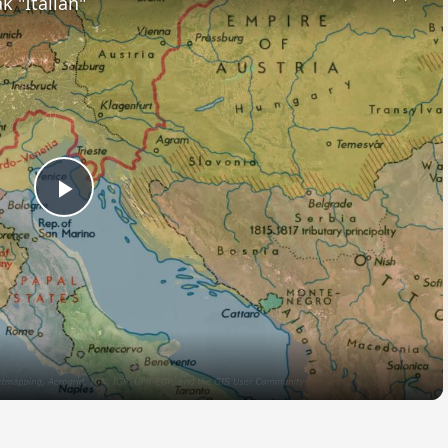
k "Italian"
Play
Video