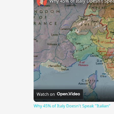
Why 45% of Italy Doesn't Spea
Watch on
Why 45% of Italy Doesn't Speak "Italian"