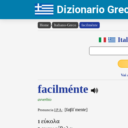
Dizionario Gr
Home
›
Italiano-Greco
›
facilménte
Ita
Vai 
facilménte
avverbio
[faʧilˈmente]
Pronuncia
I.P.A.
:
εύκολα
1