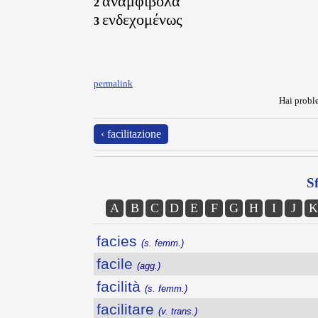
αναμφίβολα
2
ενδεχομένως
3
permalink
Hai proble
‹ facilitazione
Sf
A
B
C
D
E
F
G
H
I
J
K
facies
(s. femm.)
facile
(agg.)
facilità
(s. femm.)
facilitare
(v. trans.)