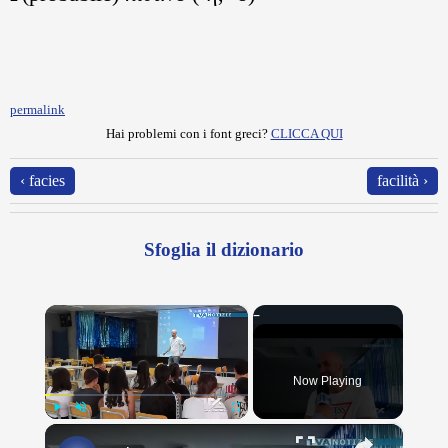
permalink
Hai problemi con i font greci?
CLICCA QUI
‹ facies
facilità ›
Sfoglia il dizionario
×
Now Playing
×
Play
Unmute
Fullscreen