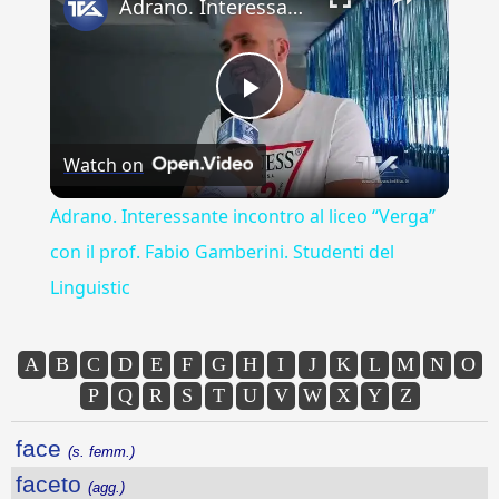
Adrano. Interessante incontro al liceo “Verga” con il prof. Fabio Gamberini. Studenti del Linguistic
Play
Watch on
Video
Adrano. Interessante incontro al liceo “Verga”
con il prof. Fabio Gamberini. Studenti del
Linguistic
A
B
C
D
E
F
G
H
I
J
K
L
M
N
O
P
Q
R
S
T
U
V
W
X
Y
Z
face
(s. femm.)
faceto
(agg.)