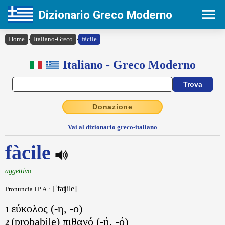
Dizionario Greco Moderno
Home
›
Italiano-Greco
›
fàcile
Italiano - Greco Moderno
Donazione
Vai al dizionario greco-italiano
fàcile
aggettivo
[ˈfaʧile]
Pronuncia
I.P.A.
:
εύκολος (-η, -ο)
1
(probabile) πιθανό (-ή, -ό)
2