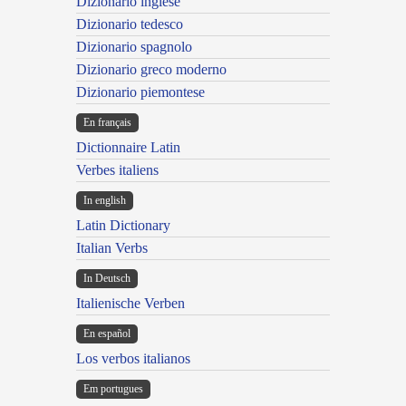
Dizionario inglese
Dizionario tedesco
Dizionario spagnolo
Dizionario greco moderno
Dizionario piemontese
En français
Dictionnaire Latin
Verbes italiens
In english
Latin Dictionary
Italian Verbs
In Deutsch
Italienische Verben
En español
Los verbos italianos
Em portugues