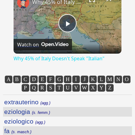
Why 45% of Italy Doesn't Speak "Italian"
Play
Watch on
Video
Why 45% of Italy Doesn't Speak "Italian"
A
B
C
D
E
F
G
H
I
J
K
L
M
N
O
P
Q
R
S
T
U
V
W
X
Y
Z
extrauterino
(agg.)
eziologia
(s. femm.)
eziologico
(agg.)
fa
(s. masch.)