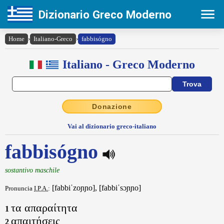
Dizionario Greco Moderno
Home
›
Italiano-Greco
›
fabbisógno
Italiano - Greco Moderno
Donazione
Vai al dizionario greco-italiano
fabbisógno
sostantivo maschile
[fabbiˈzoɲɲo], [fabbiˈsɔɲɲo]
Pronuncia
I.P.A.
:
τα απαραίτητα
1
απαιτήσεις
2