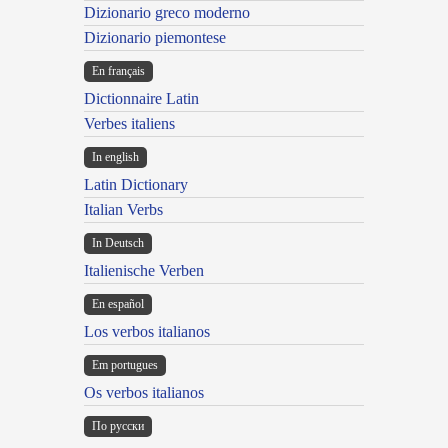
Dizionario greco moderno
Dizionario piemontese
En français
Dictionnaire Latin
Verbes italiens
In english
Latin Dictionary
Italian Verbs
In Deutsch
Italienische Verben
En español
Los verbos italianos
Em portugues
Os verbos italianos
По русски