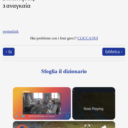
αναγκαία
3
permalink
Hai problemi con i font greci?
CLICCA QUI
‹ fa
fabbrica ›
Sfoglia il dizionario
×
Now Playing
×
Play
Unmute
Fullscreen