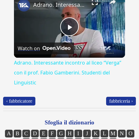
Adrano. Interessante incontro al liceo “Verga” con il prof. Fabio Gamberini. Studenti del Linguistic
Play
Watch on
Video
Adrano. Interessante incontro al liceo “Verga”
con il prof. Fabio Gamberini. Studenti del
Linguistic
‹ fabbricatore
fabbriceria ›
Sfoglia il dizionario
A
B
C
D
E
F
G
H
I
J
K
L
M
N
O