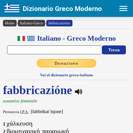
Dizionario Greco Moderno
Home
›
Italiano-Greco
›
fabbricazióne
Italiano - Greco Moderno
Donazione
Vai al dizionario greco-italiano
fabbricazióne
sostantivo femminile
[fabbrikatˈtsjone]
Pronuncia
I.P.A.
:
χάλκευση
1
βιομηχανική παραγωγή
2