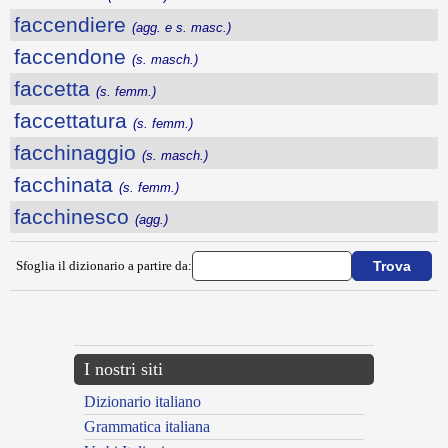
faccendiere
(agg. e s. masc.)
faccendone
(s. masch.)
faccetta
(s. femm.)
faccettatura
(s. femm.)
facchinaggio
(s. masch.)
facchinata
(s. femm.)
facchinesco
(agg.)
Sfoglia il dizionario a partire da:
---CACHE---
I nostri siti
Dizionario italiano
Grammatica italiana