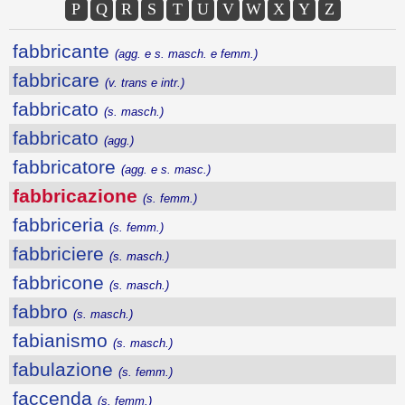
P
Q
R
S
T
U
V
W
X
Y
Z
fabbricante
(agg. e s. masch. e femm.)
fabbricare
(v. trans e intr.)
fabbricato
(s. masch.)
fabbricato
(agg.)
fabbricatore
(agg. e s. masc.)
fabbricazione
(s. femm.)
fabbriceria
(s. femm.)
fabbriciere
(s. masch.)
fabbricone
(s. masch.)
fabbro
(s. masch.)
fabianismo
(s. masch.)
fabulazione
(s. femm.)
faccenda
(s. femm.)