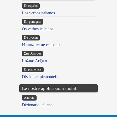
En español
Los verbos italianos
Em portugues
Os verbos italianos
По русски
Итальянские глаголы
Στα ελληνικά
Ιταλικό Λεξικό
Ën piemontèis
Dissionari piemontèis
Le nostre applicazioni mobili
Android
Dizionario italiano