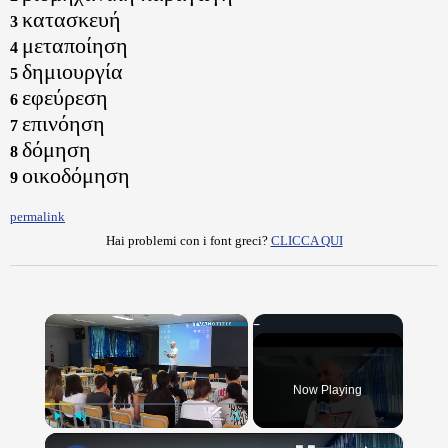
κατασκευή
3
μεταποίηση
4
δημιουργία
5
εφεύρεση
6
επινόηση
7
δόμηση
8
οικοδόμηση
9
permalink
Hai problemi con i font greci?
CLICCA QUI
×
Now Playing
×
Play
Unmute
Fullscreen