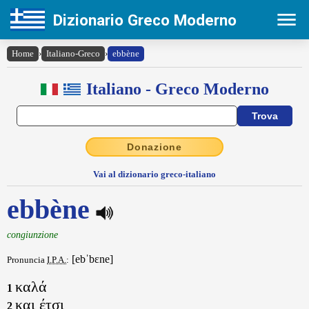
Dizionario Greco Moderno
Home
›
Italiano-Greco
›
ebbène
Italiano - Greco Moderno
Donazione
Vai al dizionario greco-italiano
ebbène
congiunzione
[ebˈbɛne]
Pronuncia
I.P.A.
:
καλά
1
και έτσι
2