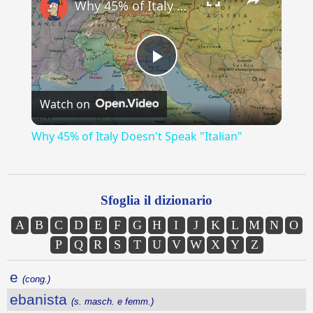
Why 45% of Italy Doesn't Speak "Italian"
Play
Watch on
Video
Why 45% of Italy Doesn't Speak "Italian"
Sfoglia il dizionario
A
B
C
D
E
F
G
H
I
J
K
L
M
N
O
P
Q
R
S
T
U
V
W
X
Y
Z
e
(cong.)
ebanista
(s. masch. e femm.)