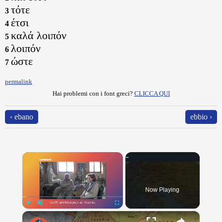
τότε
3
έτσι
4
καλά λοιπόν
5
λοιπόν
6
ώστε
7
permalink
Hai problemi con i font greci?
CLICCA QUI
‹ ebano
ebbio ›
×
Now Playing
×
Play
Unmute
Fullscreen