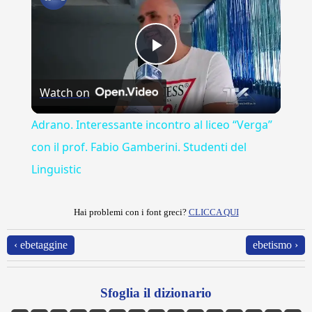
Play
Watch on
Video
Adrano. Interessante incontro al liceo “Verga”
con il prof. Fabio Gamberini. Studenti del
Linguistic
Hai problemi con i font greci?
CLICCA QUI
‹ ebetaggine
ebetismo ›
Sfoglia il dizionario