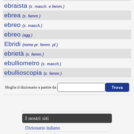
ebraista
(s. masch. e femm.)
ebrea
(s. femm.)
ebreo
(s. masch.)
ebreo
(agg.)
Ebridi
(nome pr. femm. pl.)
ebrietà
(s. femm.)
ebulliometro
(s. masch.)
ebullioscopia
(s. femm.)
Sfoglia il dizionario a partire da:
---CACHE---
I nostri siti
Dizionario italiano