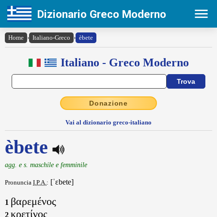
Dizionario Greco Moderno
Home
›
Italiano-Greco
›
èbete
Italiano - Greco Moderno
Donazione
Vai al dizionario greco-italiano
èbete
agg. e s. maschile e femminile
[ˈɛbete]
Pronuncia
I.P.A.
:
βαρεμένος
1
κρετίνος
2