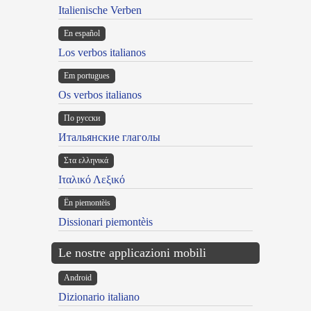
Italienische Verben
En español
Los verbos italianos
Em portugues
Os verbos italianos
По русски
Итальянские глаголы
Στα ελληνικά
Ιταλικό Λεξικό
Ën piemontèis
Dissionari piemontèis
Le nostre applicazioni mobili
Android
Dizionario italiano