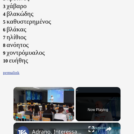
χάβαρο
3
βλακώδης
4
καθυστερημένος
5
βλάκας
6
ηλίθιος
7
ανόητος
8
χοντρόμυαλος
9
ευήθης
10
permalink
×
Now Playing
×
Play
Unmute
Fullscreen
Adrano. Interessante incontro al liceo “Verga” con il prof. Fabio Gamberini. Studenti del Linguistic