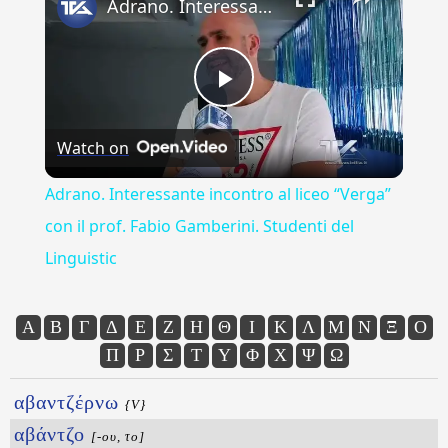
Adrano. Interessante incontro al liceo “Verga” con il prof. Fabio Gamberini. Studenti del Linguistic
Play
Watch on
Video
Adrano. Interessante incontro al liceo “Verga”
con il prof. Fabio Gamberini. Studenti del
Linguistic
Α
Β
Γ
Δ
Ε
Ζ
Η
Θ
Ι
Κ
Λ
Μ
Ν
Ξ
Ο
Π
Ρ
Σ
Τ
Υ
Φ
Χ
Ψ
Ω
αβαντζέρνω
{V}
αβάντζο
[-ου, το]