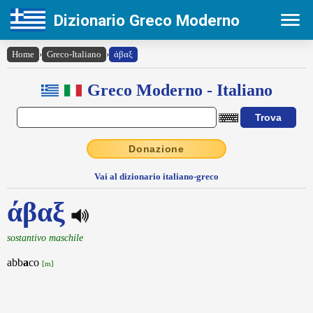
Dizionario Greco Moderno
Home
›
Greco-Italiano
›
άβαξ
Greco Moderno - Italiano
Donazione
Vai al dizionario italiano-greco
άβαξ
sostantivo maschile
abb
a
co
[m]