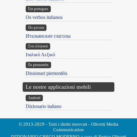
Em portugues
Os verbos italianos
По русски
Итальянские глаголы
Στα ελληνικά
Ιταλικό Λεξικό
Ën piemontèis
Dissionari piemontèis
Le nostre applicazioni mobili
Android
Dizionario italiano
© 2013-2029 - Tutti i diritti riservati - Olivetti Media
Communication
DIZIONARIO GRECO MODERNO a cura di Enrico Olivetti