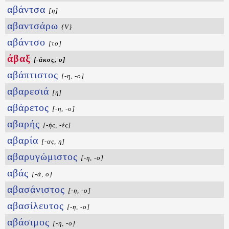
αβάντσα
[η]
αβαντσάρω
{V}
αβάντσο
[το]
άβαξ
[-άκος, ο]
αβάπτιστος
[-η, -ο]
αβαρεσιά
[η]
αβάρετος
[-η, -ο]
αβαρής
[-ής, -ές]
αβαρία
[-ας, η]
αβαρυγώμιστος
[-η, -ο]
αβάς
[-ά, ο]
αβασάνιστος
[-η, -ο]
αβασίλευτος
[-η, -ο]
αβάσιμος
[-η, -ο]