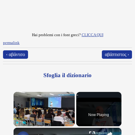
Hai problemi con i font greci?
CLICCA QUI
permalink
‹ αβάντσο
αβάπτιστος ›
Sfoglia il dizionario
×
Now Playing
×
Play
Unmute
Fullscreen