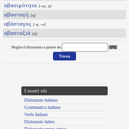
αβασιμότητα
[-ας, η]
αβασταγή
[η]
αβάσταγος
[-η, -ο]
αβασταξιά
[η]
Sfoglia il dizionario a partire da:
{{ID:ABAX100}}
---CACHE---
I nostri siti
Dizionario italiano
Grammatica italiana
Verbi Italiani
Dizionario latino
Dizionario greco antico