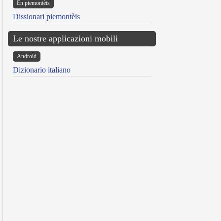
Ën piemontèis
Dissionari piemontèis
Le nostre applicazioni mobili
Android
Dizionario italiano
reen