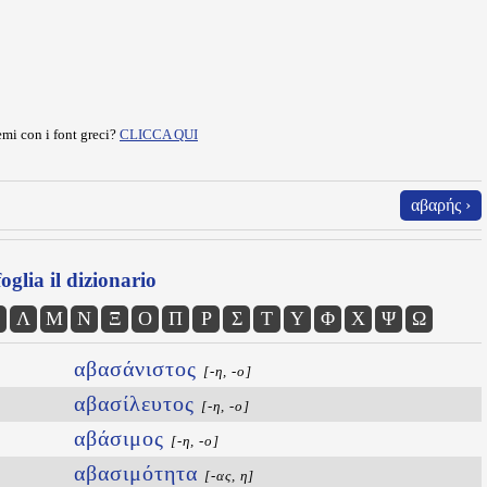
mi con i font greci?
CLICCA QUI
αβαρής ›
oglia il dizionario
Λ
Μ
Ν
Ξ
Ο
Π
Ρ
Σ
Τ
Υ
Φ
Χ
Ψ
Ω
αβασάνιστος
[-η, -ο]
αβασίλευτος
[-η, -ο]
αβάσιμος
[-η, -ο]
αβασιμότητα
[-ας, η]