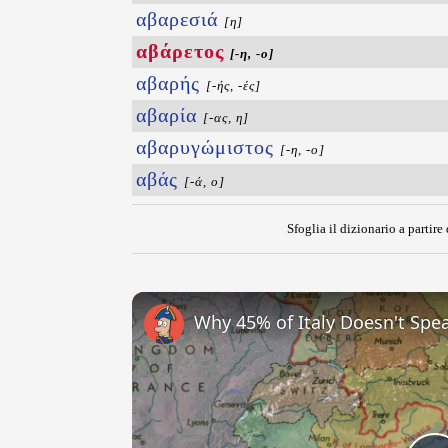
αβαρεσιά
[η]
αβάρετος
[-η, -ο]
αβαρής
[-ής, -ές]
αβαρία
[-ας, η]
αβαρυγώμιστος
[-η, -ο]
αβάς
[-ά, ο]
Sfoglia il dizionario a partire 
Why 45% of Italy Doesn't Spea