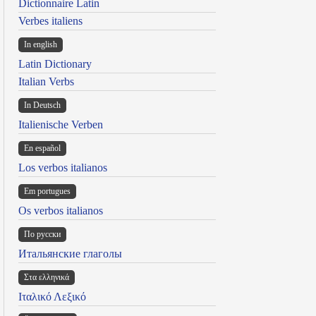
Dictionnaire Latin
Verbes italiens
In english
Latin Dictionary
Italian Verbs
In Deutsch
Italienische Verben
En español
Los verbos italianos
Em portugues
Os verbos italianos
По русски
Итальянские глаголы
Στα ελληνικά
Ιταλικό Λεξικό