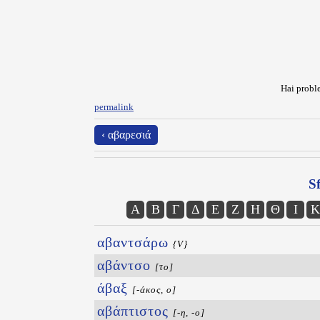
Hai proble
permalink
‹ αβαρεσιά
Sf
Α
Β
Γ
Δ
Ε
Ζ
Η
Θ
Ι
Κ
αβαντσάρω
{V}
αβάντσο
[το]
άβαξ
[-άκος, ο]
αβάπτιστος
[-η, -ο]