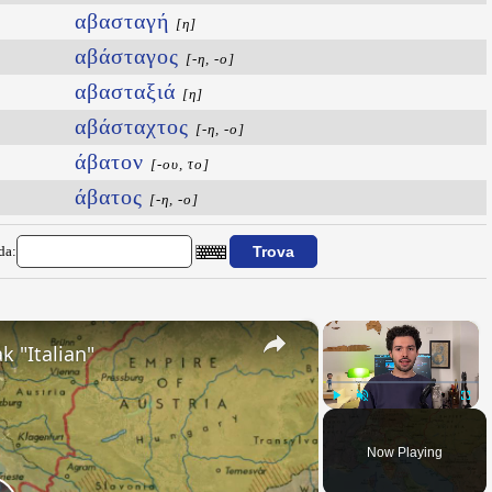
αβασταγή
[η]
αβάσταγος
[-η, -ο]
αβασταξιά
[η]
αβάσταχτος
[-η, -ο]
άβατον
[-ου, το]
άβατος
[-η, -ο]
da:
×
×
k "Italian"
Play
Unmute
Fullsc
Now Playing