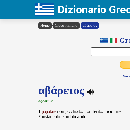
Dizionario Gr
Home
›
Greco-Italiano
›
αβάρετος
Gre
Vai 
αβάρετος
aggettivo
1
non picchi
a
to; non fer
i
to; inc
o
lume
popolare
2
instanc
a
bile; infatic
a
bile