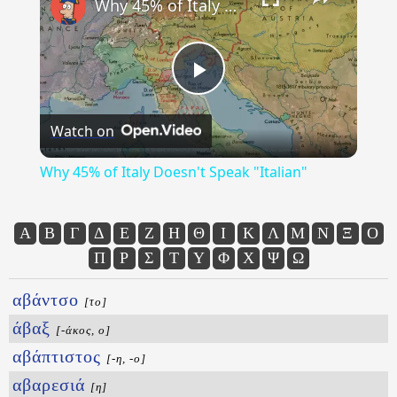
Why 45% of Italy Doesn't Speak "Italian"
Play
Watch on
Video
Why 45% of Italy Doesn't Speak "Italian"
Α
Β
Γ
Δ
Ε
Ζ
Η
Θ
Ι
Κ
Λ
Μ
Ν
Ξ
Ο
Π
Ρ
Σ
Τ
Υ
Φ
Χ
Ψ
Ω
αβάντσο
[το]
άβαξ
[-άκος, ο]
αβάπτιστος
[-η, -ο]
αβαρεσιά
[η]