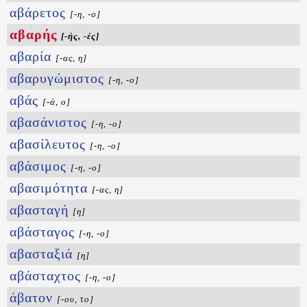
αβάρετος
[-η, -ο]
αβαρής
[-ής, -ές]
αβαρία
[-ας, η]
αβαρυγώμιστος
[-η, -ο]
αβάς
[-ά, ο]
αβασάνιστος
[-η, -ο]
αβασίλευτος
[-η, -ο]
αβάσιμος
[-η, -ο]
αβασιμότητα
[-ας, η]
αβασταγή
[η]
αβάσταγος
[-η, -ο]
αβασταξιά
[η]
αβάσταχτος
[-η, -ο]
άβατον
[-ου, το]