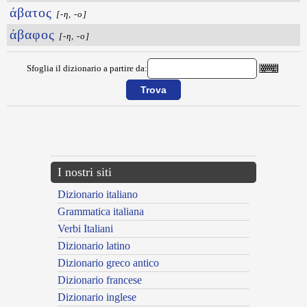
άβατος
[-η, -ο]
άβαφος
[-η, -ο]
Sfoglia il dizionario a partire da:
{{ID:ABARHS100}}
---CACHE---
I nostri siti
Dizionario italiano
Grammatica italiana
Verbi Italiani
Dizionario latino
Dizionario greco antico
Dizionario francese
Dizionario inglese