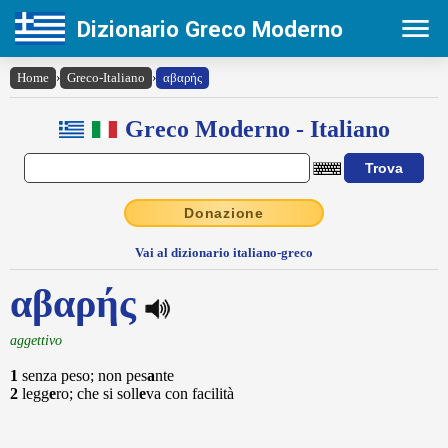
Dizionario Greco Moderno
Home
›
Greco-Italiano
›
αβαρής
Greco Moderno - Italiano
Donazione
Vai al dizionario italiano-greco
αβαρής
aggettivo
1
senza peso; non pes
a
nte
2
legg
e
ro; che si soll
e
va con facilità