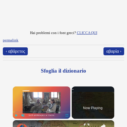
Hai problemi con i font greci?
CLICCA QUI
permalink
‹ αβάρετος
αβαρία ›
Sfoglia il dizionario
×
Now Playing
×
Play
Unmute
Fullscreen