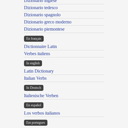
Dizionario inglese
Dizionario tedesco
Dizionario spagnolo
Dizionario greco moderno
Dizionario piemontese
En français
Dictionnaire Latin
Verbes italiens
In english
Latin Dictionary
Italian Verbs
In Deutsch
Italienische Verben
En español
Los verbos italianos
Em portugues