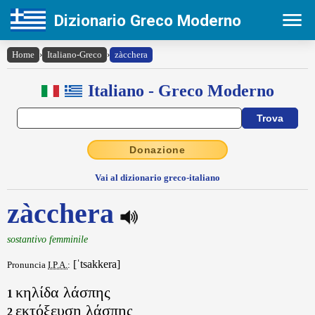
Dizionario Greco Moderno
Home
›
Italiano-Greco
›
zàcchera
Italiano - Greco Moderno
Donazione
Vai al dizionario greco-italiano
zàcchera
sostantivo femminile
[ˈtsakkera]
Pronuncia
I.P.A.
:
κηλίδα λάσπης
1
εκτόξευση λάσπης
2