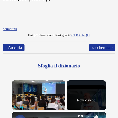
permalink
Hai problemi con i font greci?
CLICCA QUI
‹ Zaccaria
zaccherone ›
Sfoglia il dizionario
×
Now Playing
×
Play
Unmute
Fullscreen