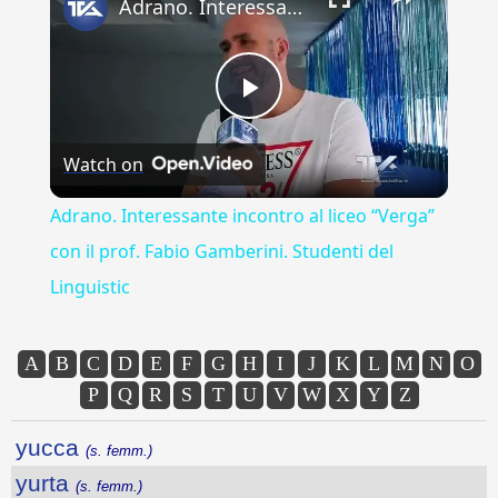
Adrano. Interessante incontro al liceo “Verga” con il prof. Fabio Gamberini. Studenti del Linguistic
Play
Watch on
Video
Adrano. Interessante incontro al liceo “Verga”
con il prof. Fabio Gamberini. Studenti del
Linguistic
A
B
C
D
E
F
G
H
I
J
K
L
M
N
O
P
Q
R
S
T
U
V
W
X
Y
Z
yucca
(s. femm.)
yurta
(s. femm.)