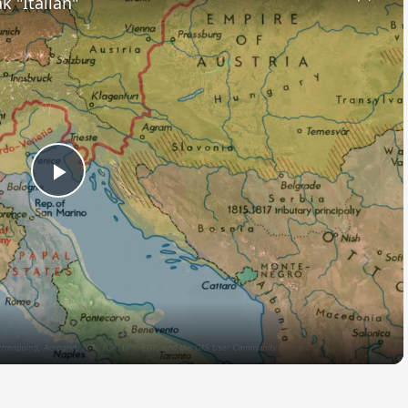
k "Italian"
Play
Video