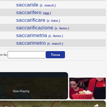
saccaride
(s. masch.)
saccarifero
(agg.)
saccarificare
(v. trans.)
saccarificazione
(s. femm.)
saccarimetria
(s. femm.)
saccarimetro
(s. masch.)
ire da:
Now Playing
×