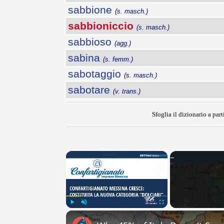
sabbione
(s. masch.)
sabbioniccio
(s. masch.)
sabbioso
(agg.)
sabina
(s. femm.)
sabotaggio
(s. masch.)
sabotare
(v. trans.)
Sfoglia il dizionario a part
×
Play
Unmute
Fullscreen