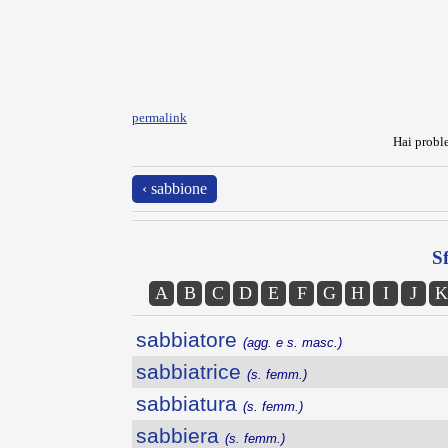
permalink
Hai proble
‹ sabbione
Sf
A
B
C
D
E
F
G
H
I
J
K
sabbiatore
(agg. e s. masc.)
sabbiatrice
(s. femm.)
sabbiatura
(s. femm.)
sabbiera
(s. femm.)