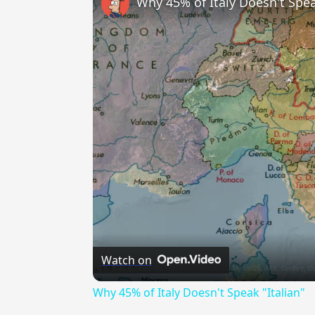
Why 45% of Italy Doesn't Spea
Watch on
Why 45% of Italy Doesn't Speak "Italian"