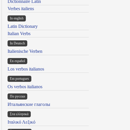
Dictionnaire Latin
Verbes italiens
In english
Latin Dictionary
Italian Verbs
In Deutsch
Italienische Verben
En español
Los verbos italianos
Em portugues
Os verbos italianos
По русски
Итальянские глаголы
Στα ελληνικά
Ιταλικό Λεξικό