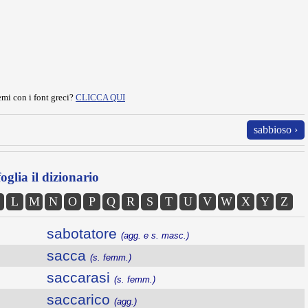
mi con i font greci?
CLICCA QUI
sabbioso ›
oglia il dizionario
L
M
N
O
P
Q
R
S
T
U
V
W
X
Y
Z
sabotatore
(agg. e s. masc.)
sacca
(s. femm.)
saccarasi
(s. femm.)
saccarico
(agg.)