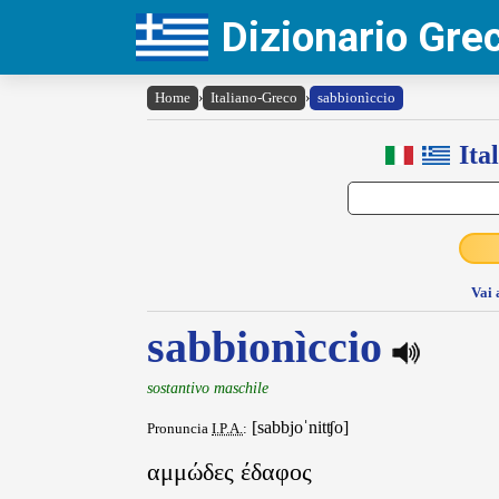
Dizionario Gr
Home
›
Italiano-Greco
›
sabbionìccio
Ita
Vai 
sabbionìccio
sostantivo maschile
[sabbjoˈnitʧo]
Pronuncia
I.P.A.
:
αμμώδες έδαφος