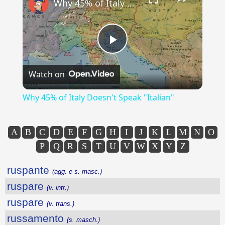
Why 45% of Italy Doesn't Speak "Italian"
Play
Watch on
Video
Why 45% of Italy Doesn't Speak "Italian"
A
B
C
D
E
F
G
H
I
J
K
L
M
N
O
P
Q
R
S
T
U
V
W
X
Y
Z
ruspante
(agg. e s. masc.)
ruspare
(v. intr.)
ruspare
(v. trans.)
russamento
(s. masch.)