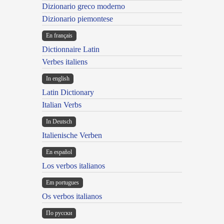
Dizionario greco moderno
Dizionario piemontese
En français
Dictionnaire Latin
Verbes italiens
In english
Latin Dictionary
Italian Verbs
In Deutsch
Italienische Verben
En español
Los verbos italianos
Em portugues
Os verbos italianos
По русски