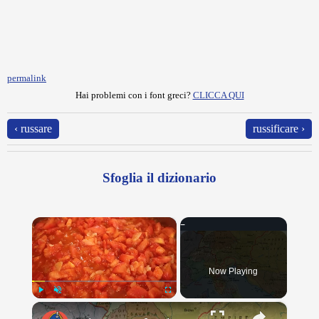
permalink
Hai problemi con i font greci?
CLICCA QUI
‹ russare
russificare ›
Sfoglia il dizionario
×
Now Playing
×
Play
Unmute
Fullscreen