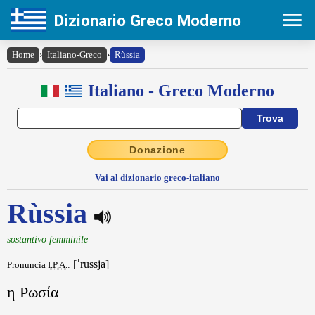
Dizionario Greco Moderno
Home
›
Italiano-Greco
›
Rùssia
Italiano - Greco Moderno
Donazione
Vai al dizionario greco-italiano
Rùssia
sostantivo femminile
[ˈrussja]
Pronuncia
I.P.A.
:
η Ρωσία