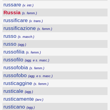
russare
(v. intr.)
Russia
(s. femm.)
russificare
(v. trans.)
russificazione
(s. femm.)
russo
(s. masch.)
russo
(agg.)
russofilia
(s. femm.)
russofilo
(agg. e s. masc.)
russofobia
(s. femm.)
russofobo
(agg. e s. masc.)
rusticaggine
(s. femm.)
rusticale
(agg.)
rusticamente
(avv.)
rusticano
(agg.)