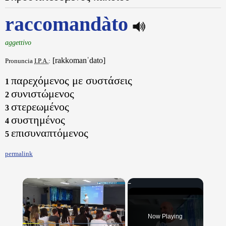
raccomandàto
aggettivo
[rakkomanˈdato]
Pronuncia
I.P.A.
:
παρεχόμενος με συστάσεις
1
συνιστώμενος
2
στερεωμένος
3
συστημένος
4
επισυναπτόμενος
5
permalink
×
Now Playing