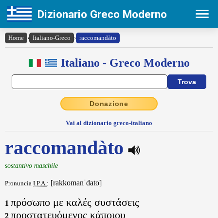
Dizionario Greco Moderno
Home
›
Italiano-Greco
›
raccomandàto
Italiano - Greco Moderno
Donazione
Vai al dizionario greco-italiano
raccomandàto
sostantivo maschile
[rakkomanˈdato]
Pronuncia
I.P.A.
:
πρόσωπο με καλές συστάσεις
1
προστατευόμενος κάποιου
2