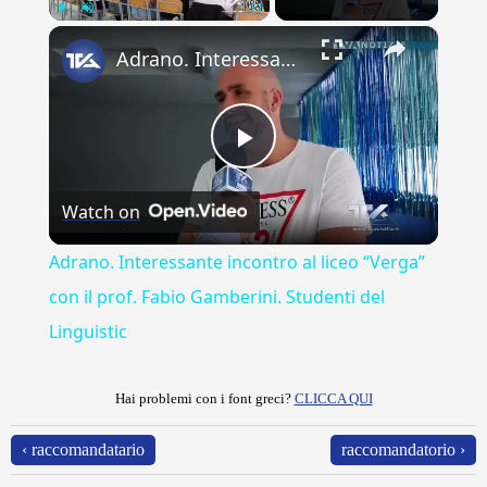
×
Play
Unmute
Fullscreen
Adrano. Interessante incontro al liceo “Verga” con il prof. Fabio Gamberini. Studenti del Linguistic
Play
Watch on
Video
Adrano. Interessante incontro al liceo “Verga”
con il prof. Fabio Gamberini. Studenti del
Linguistic
Hai problemi con i font greci?
CLICCA QUI
‹ raccomandatario
raccomandatorio ›