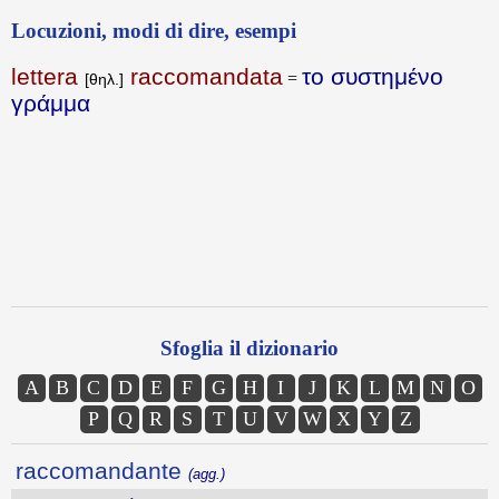
Locuzioni, modi di dire, esempi
lettera
raccomandata
το συστημένο
=
[θηλ.]
γράμμα
Sfoglia il dizionario
A
B
C
D
E
F
G
H
I
J
K
L
M
N
O
P
Q
R
S
T
U
V
W
X
Y
Z
raccomandante
(agg.)