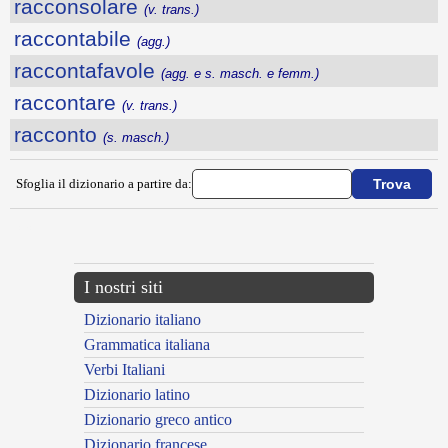
racconsolare
(v. trans.)
raccontabile
(agg.)
raccontafavole
(agg. e s. masch. e femm.)
raccontare
(v. trans.)
racconto
(s. masch.)
Sfoglia il dizionario a partire da:
---CACHE---
I nostri siti
Dizionario italiano
Grammatica italiana
Verbi Italiani
Dizionario latino
Dizionario greco antico
Dizionario francese