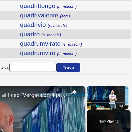
quadrittongo
(s. masch.)
quadrivalente
(agg.)
quadrivio
(s. masch.)
quadro
(s. masch.)
quadrumvirato
(s. masch.)
quadrumviro
(s. masch.)
ire da:
×
×
Adrano. Interessante incontro al liceo “Verga” con il prof. Fabio Gamberini. Studenti del Linguistic
Play
Unmute
Fullsc
Now Playing