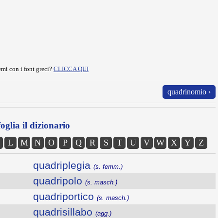
mi con i font greci?
CLICCA QUI
quadrinomio ›
oglia il dizionario
L
M
N
O
P
Q
R
S
T
U
V
W
X
Y
Z
quadriplegia
(s. femm.)
quadripolo
(s. masch.)
quadriportico
(s. masch.)
quadrisillabo
(agg.)