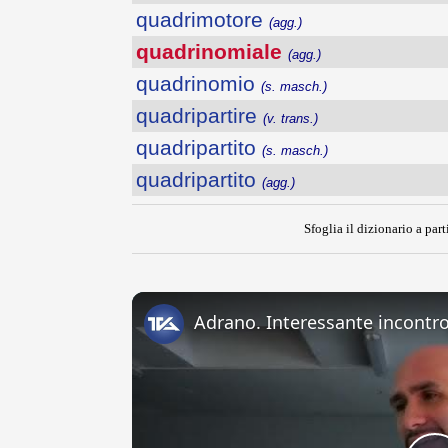
quadrimotore
(agg.)
quadrinomiale
(agg.)
quadrinomio
(s. masch.)
quadripartire
(v. trans.)
quadripartito
(s. masch.)
quadripartito
(agg.)
Sfoglia il dizionario a part