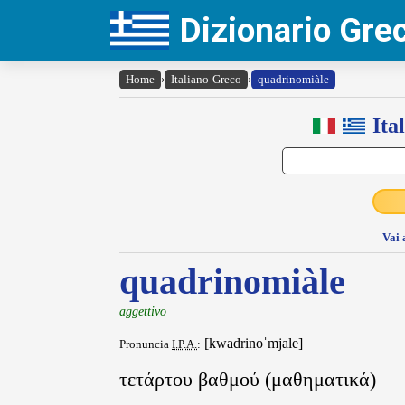
Dizionario Gr
Home
›
Italiano-Greco
›
quadrinomiàle
Ita
Vai 
quadrinomiàle
aggettivo
[kwadrinoˈmjale]
Pronuncia
I.P.A.
:
τετάρτου βαθμού (μαθηματικά)