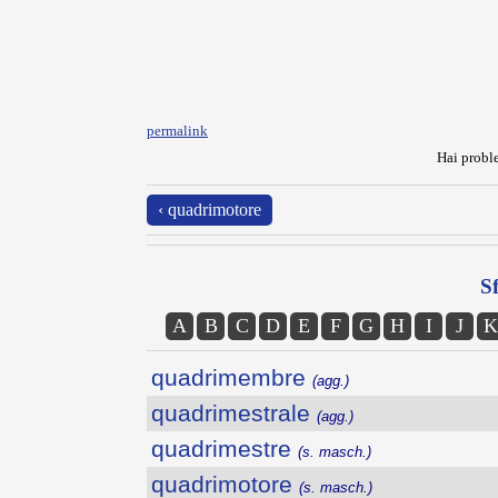
permalink
Hai proble
‹ quadrimotore
Sf
A
B
C
D
E
F
G
H
I
J
K
quadrimembre
(agg.)
quadrimestrale
(agg.)
quadrimestre
(s. masch.)
quadrimotore
(s. masch.)