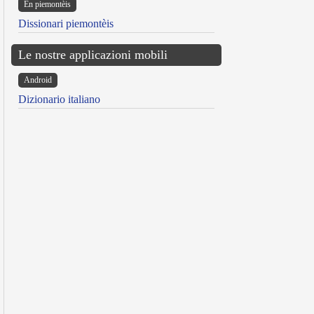
Ën piemontèis
Dissionari piemontèis
Le nostre applicazioni mobili
Android
Dizionario italiano
reen