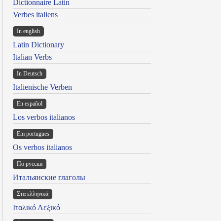
Dictionnaire Latin
Verbes italiens
In english
Latin Dictionary
Italian Verbs
In Deutsch
Italienische Verben
En español
Los verbos italianos
Em portugues
Os verbos italianos
По русски
Итальянские глаголы
Στα ελληνικά
Ιταλικό Λεξικό