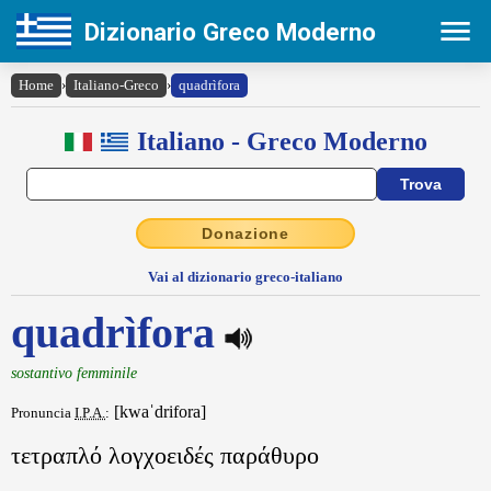
Dizionario Greco Moderno
Home
›
Italiano-Greco
›
quadrìfora
Italiano - Greco Moderno
Donazione
Vai al dizionario greco-italiano
quadrìfora
sostantivo femminile
[kwaˈdrifora]
Pronuncia
I.P.A.
:
τετραπλό λογχοειδές παράθυρο