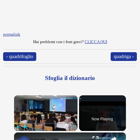
permalink
Hai problemi con i font greci?
CLICCA QUI
‹ quadrifoglio
quadriga ›
Sfoglia il dizionario
×
Now Playing
×
Play
Unmute
Fullscreen