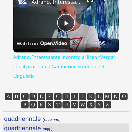
Adrano. Interessante incontro al liceo “Verga” con il prof. Fabio Gamberini. Studenti del Linguistic
Play
Watch on
Video
Adrano. Interessante incontro al liceo “Verga”
con il prof. Fabio Gamberini. Studenti del
Linguistic
A
B
C
D
E
F
G
H
I
J
K
L
M
N
O
P
Q
R
S
T
U
V
W
X
Y
Z
quadriennale
(s. femm.)
quadriennale
(agg.)