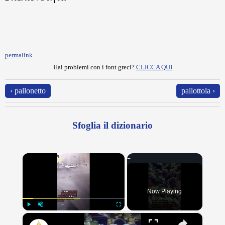
permalink
Hai problemi con i font greci?
CLICCA QUI
‹ pallonetto
pallottola ›
Sfoglia il dizionario
×
Now Playing
×
Play
Unmute
Fullscreen