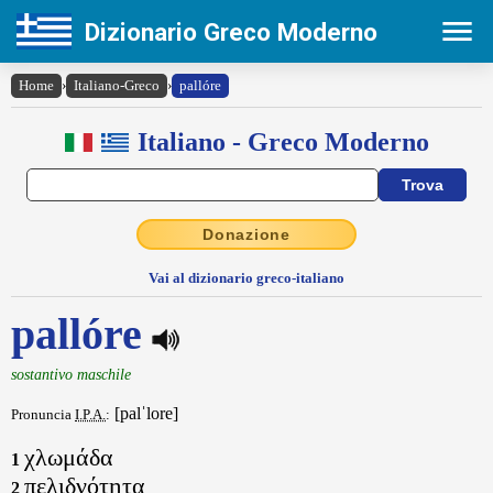
Dizionario Greco Moderno
Home
›
Italiano-Greco
›
pallóre
Italiano - Greco Moderno
Donazione
Vai al dizionario greco-italiano
pallóre
sostantivo maschile
[palˈlore]
Pronuncia
I.P.A.
:
χλωμάδα
1
πελιδνότητα
2