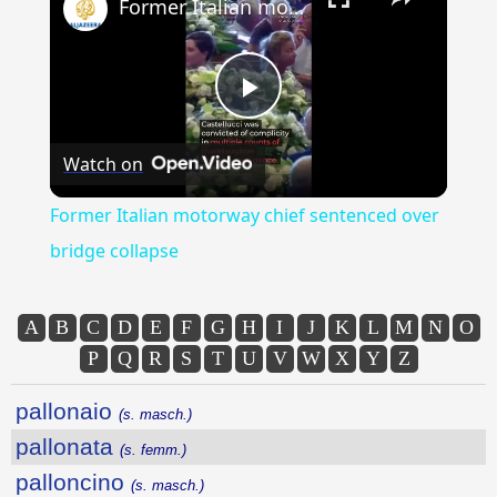
Former Italian motorway chief sentenced over bridge collapse
Play
Watch on
Video
Former Italian motorway chief sentenced over
bridge collapse
A
B
C
D
E
F
G
H
I
J
K
L
M
N
O
P
Q
R
S
T
U
V
W
X
Y
Z
pallonaio
(s. masch.)
pallonata
(s. femm.)
palloncino
(s. masch.)